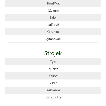
Tloušťka:
11 mm
Sklo:
safírové
Korunka:
vytahovací
Strojek
Typ:
quartz
Kalibr:
7T92
Frekvence:
32 768 Hz