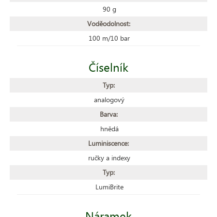
90 g
Voděodolnost:
100 m/10 bar
Číselník
Typ:
analogový
Barva:
hnědá
Luminiscence:
ručky a indexy
Typ:
LumiBrite
Náramek