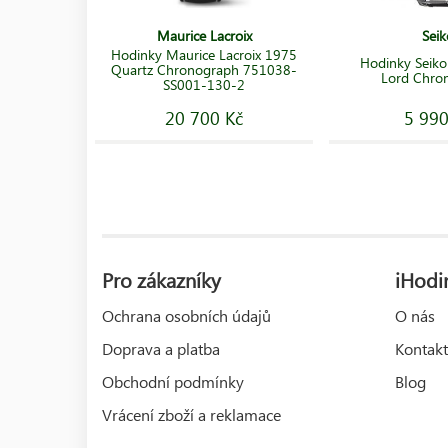
Maurice Lacroix
Seik
Hodinky Maurice Lacroix 1975
Hodinky Seik
Quartz Chronograph 751038-
Lord Chro
SS001-130-2
20 700 Kč
5 990
Pro zákazníky
iHodin
Ochrana osobních údajů
O nás
Doprava a platba
Kontakt
Obchodní podmínky
Blog
Vrácení zboží a reklamace