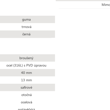
Mimo
guma
trnová
černá
broušený
ocel (316L) s PVD úpravou
40 mm
13 mm
safírové
otočná
ocelová
potápěčská