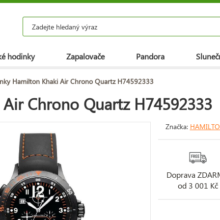
é hodinky
Zapalovače
Pandora
Slunečn
nky Hamilton Khaki Air Chrono Quartz H74592333
 Air Chrono Quartz H74592333
Značka:
HAMILT
Doprava ZDA
od 3 001 Kč