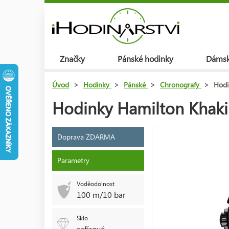
Značky
Pánské hodinky
Dámsk
Úvod
>
Hodinky
>
Pánské
>
Chronografy
>
Hodi
Hodinky Hamilton Khaki
Doprava ZDARMA
Parametry
Voděodolnost
100 m/10 bar
Sklo
safírové