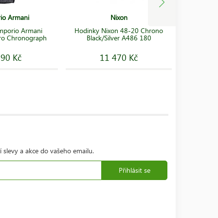
io Armani
Nixon
mporio Armani
Hodinky Nixon 48-20 Chrono
Hodinky
ro Chronograph
Black/Silver A486 180
Square
690 Kč
11 470 Kč
í slevy a akce do vašeho emailu.
Přihlásit se