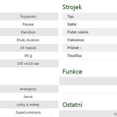
Strojek
Švýcarsko
Typ:
Pánské
Kalibr:
Hamilton
Počet rubínů:
Khaki Aviation
Frekvence:
24 měsíců
Průměr :
90 g
Tloušťka:
100 m/10 bar
Funkce
analogový
černá
Ostatní
ručky a indexy
SuperLuminova
V