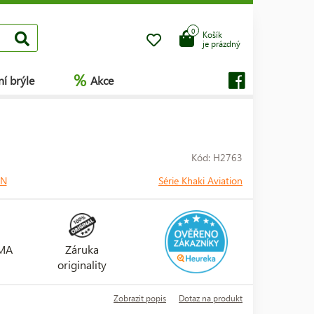
0
Košík
je prázdný
%
í brýle
Akce
Kód: H2763
ON
Série Khaki Aviation
RMA
Záruka
originality
Zobrazit popis
Dotaz na produkt