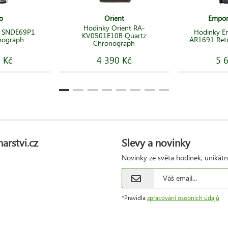
o
Orient
Empor
Hodinky Orient RA-
o SNDE69P1
Hodinky E
KV0501E10B Quartz
nograph
AR1691 Ret
Chronograph
 Kč
4 390 Kč
5 
arstvi.cz
Slevy a novinky
Novinky ze světa hodinek, unikátn
*Pravidla
zpracování osobních údajů