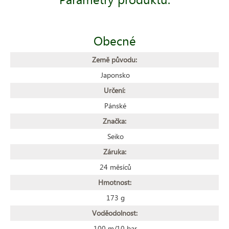
Obecné
Země původu:
Japonsko
Určení:
Pánské
Značka:
Seiko
Záruka:
24 měsíců
Hmotnost:
173 g
Voděodolnost:
100 m/10 bar