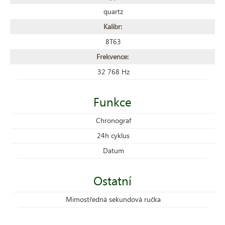
quartz
Kalibr:
8T63
Frekvence:
32 768 Hz
Funkce
Chronograf
24h cyklus
Datum
Ostatní
Mimostředná sekundová ručka