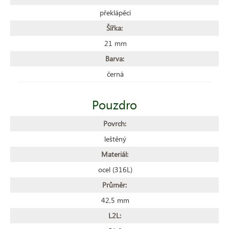
překlápěcí
Šířka:
21 mm
Barva:
černá
Pouzdro
Povrch:
leštěný
Materiál:
ocel (316L)
Průměr:
42,5 mm
L2L: