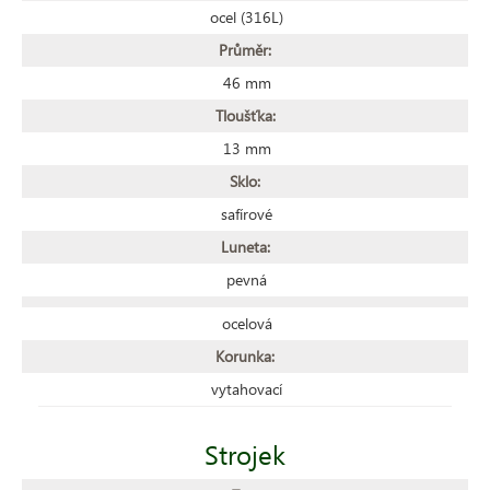
ocel (316L)
Průměr:
46 mm
Tloušťka:
13 mm
Sklo:
safírové
Luneta:
pevná
ocelová
Korunka:
vytahovací
Strojek