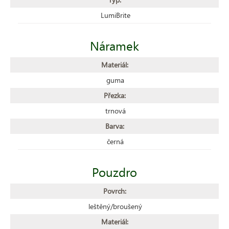
LumiBrite
Náramek
Materiál:
guma
Přezka:
trnová
Barva:
černá
Pouzdro
Povrch:
leštěný/broušený
Materiál: