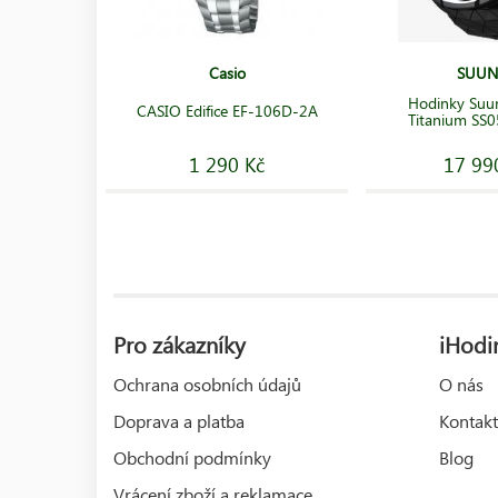
Casio
SUUN
Hodinky Suu
CASIO Edifice EF-106D-2A
Titanium SS
1 290 Kč
17 99
Pro zákazníky
iHodin
Ochrana osobních údajů
O nás
Doprava a platba
Kontakt
Obchodní podmínky
Blog
Vrácení zboží a reklamace