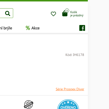
0
Košík
je prázdný
%
í brýle
Akce
Kód: IH6178
Série Prospex Diver