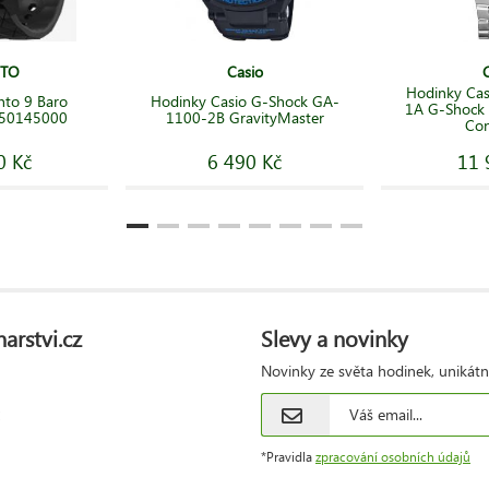
TO
Casio
Hodinky Ca
nto 9 Baro
Hodinky Casio G-Shock GA-
1A G-Shock 
050145000
1100-2B GravityMaster
Con
0 Kč
6 490 Kč
11 
arstvi.cz
Slevy a novinky
Novinky ze světa hodinek, unikátn
*Pravidla
zpracování osobních údajů