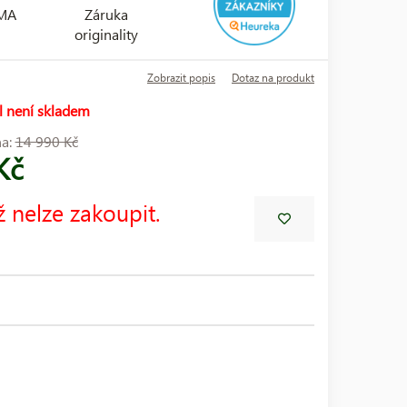
RMA
Záruka
originality
Zobrazit popis
Dotaz na produkt
l není skladem
na:
14 990 Kč
Kč
ž nelze zakoupit.