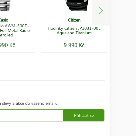
Casio
Citizen
sio AWM-500D-
Hodinky Citizen JP1031-00E
Hodinky S
Full Metal Radio
Aqualand Titanium
White 
trolled
990 Kč
9 990 Kč
1
í slevy a akce do vašeho emailu.
Přihlásit se