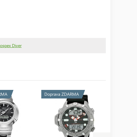
ospex Diver
RMA
Doprava ZDARMA
Doprava 