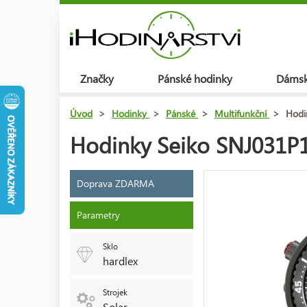
Značky
Pánské hodinky
Dámsk
Úvod
>
Hodinky
>
Pánské
>
Multifunkční
>
Hodi
Hodinky Seiko SNJ031P1 
Doprava ZDARMA
Parametry
Sklo
hardlex
Strojek
Solar