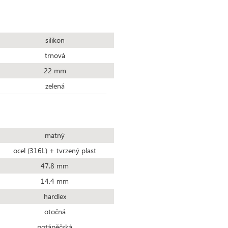
silikon
trnová
22 mm
zelená
matný
ocel (316L) + tvrzený plast
47.8 mm
14.4 mm
hardlex
otočná
potápěčská