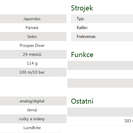
Strojek
Japonsko
Typ:
Pánské
Kalibr:
Seiko
Frekvence:
Prospex Diver
Funkce
24 měsíců
114 g
100 m/10 bar
Ostatní
analog/digital
černá
ručky a indexy
ISO 
LumiBrite