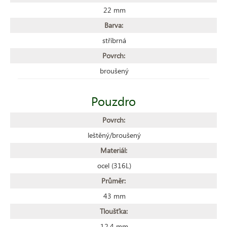
22 mm
Barva:
stříbrná
Povrch:
broušený
Pouzdro
Povrch:
leštěný/broušený
Materiál:
ocel (316L)
Průměr:
43 mm
Tloušťka:
12.4 mm