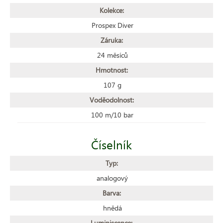
Kolekce:
Prospex Diver
Záruka:
24 měsíců
Hmotnost:
107 g
Voděodolnost:
100 m/10 bar
Číselník
Typ:
analogový
Barva:
hnědá
Luminiscence: