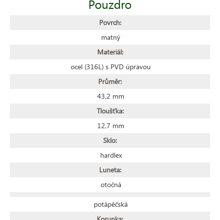
Pouzdro
Povrch:
matný
Materiál:
ocel (316L) s PVD úpravou
Průměr:
43,2 mm
Tloušťka:
12,7 mm
Sklo:
hardlex
Luneta:
otočná
potápěčská
Korunka: