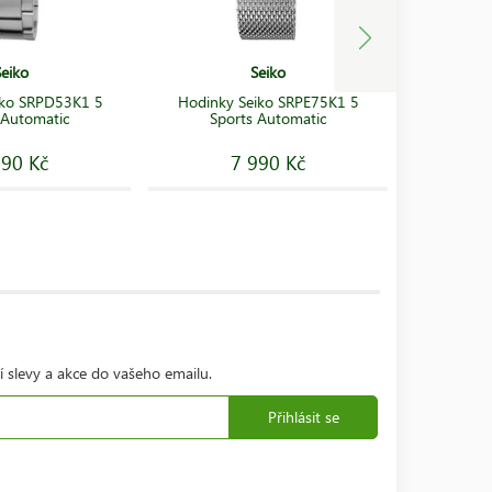
Seiko
Seiko
Hodinky S
iko SRPD53K1 5
Hodinky Seiko SRPE75K1 5
The Oce
 Automatic
Sports Automatic
190 Kč
7 990 Kč
1
í slevy a akce do vašeho emailu.
Přihlásit se