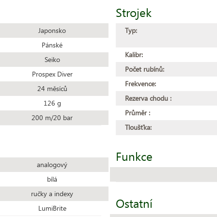
Strojek
Japonsko
Typ:
Pánské
Kalibr:
Seiko
Počet rubínů:
Prospex Diver
Frekvence:
24 měsíců
Rezerva chodu :
126 g
Průměr :
200 m/20 bar
Tloušťka:
Funkce
analogový
bílá
ručky a indexy
Ostatní
LumiBrite