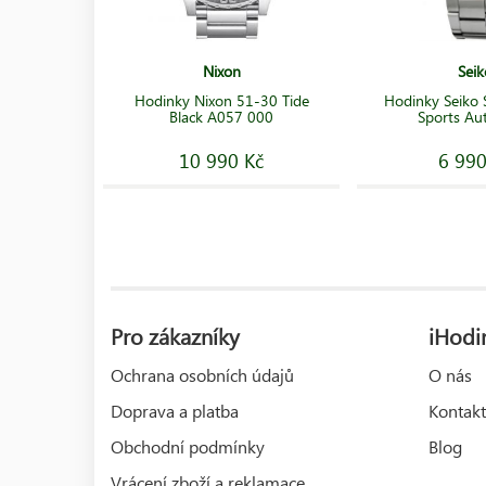
Nixon
Seik
Hodinky Nixon 51-30 Tide
Hodinky Seiko
Black A057 000
Sports Au
10 990 Kč
6 990
Pro zákazníky
iHodin
Ochrana osobních údajů
O nás
Doprava a platba
Kontakt
Obchodní podmínky
Blog
Vrácení zboží a reklamace