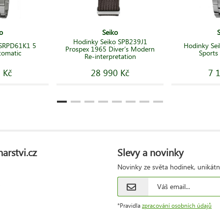
o
Seiko
Hodinky Seiko SPB239J1
 SRPD61K1 5
Hodinky Se
Prospex 1965 Diver’s Modern
tomatic
Sports
Re-interpretation
 Kč
28 990 Kč
7 
arstvi.cz
Slevy a novinky
Novinky ze světa hodinek, unikátn
*Pravidla
zpracování osobních údajů