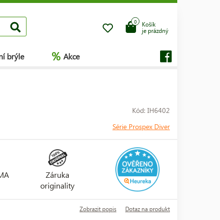
0
Košík
je prázdný
%
í brýle
Akce
Kód: IH6402
Série Prospex Diver
RMA
Záruka
originality
Zobrazit popis
Dotaz na produkt