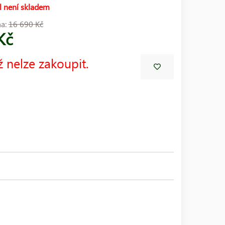
l není skladem
na:
16 690 Kč
Kč
ž nelze zakoupit.