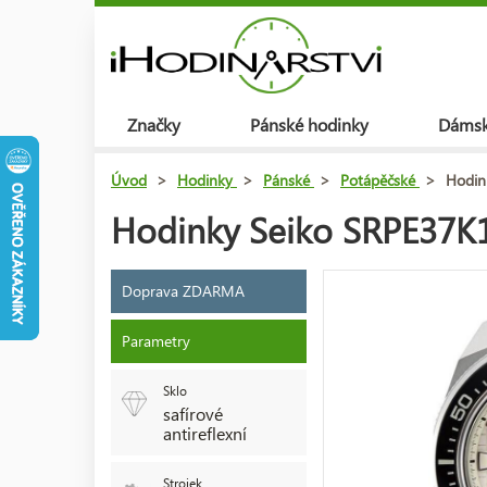
Značky
Pánské hodinky
Dámsk
Úvod
>
Hodinky
>
Pánské
>
Potápěčské
>
Hodin
Hodinky Seiko SRPE37K1
Doprava ZDARMA
Parametry
Sklo
safírové
antireflexní
Strojek