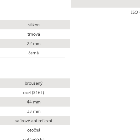
ISO 
silikon
trnová
22 mm
černá
broušený
ocel (316L)
44 mm
13 mm
safírové antireflexní
otočná
potápěčská