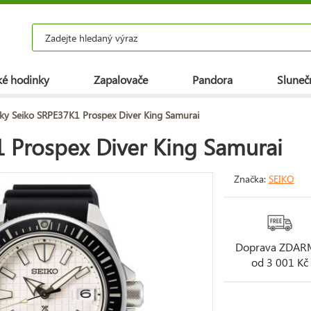
é hodinky
Zapalovače
Pandora
Slunečn
ky Seiko SRPE37K1 Prospex Diver King Samurai
 Prospex Diver King Samurai
Značka:
SEIKO
Doprava ZDA
od 3 001 Kč