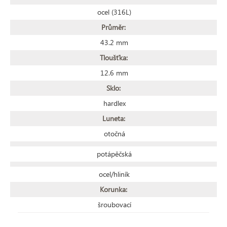
ocel (316L)
Průměr:
43.2 mm
Tloušťka:
12.6 mm
Sklo:
hardlex
Luneta:
otočná
potápěčská
ocel/hliník
Korunka:
šroubovací