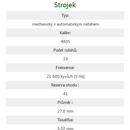
Strojek
Typ:
mechanický s automatickým nátahem
Kalibr:
4R35
Počet rubínů:
23
Frekvence:
21 600 kyvů/h [3 Hz]
Rezerva chodu :
41
Průměr :
27.0 mm
Tloušťka:
5.32 mm