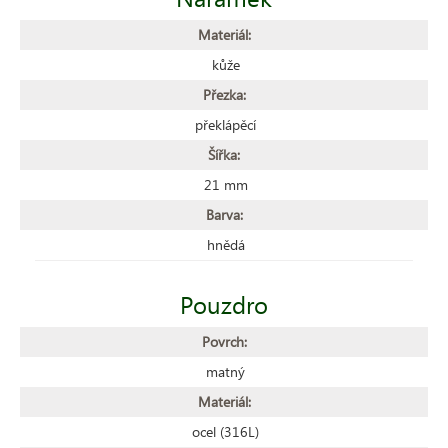
Materiál:
kůže
Přezka:
překlápěcí
Šířka:
21 mm
Barva:
hnědá
Pouzdro
Povrch:
matný
Materiál:
ocel (316L)