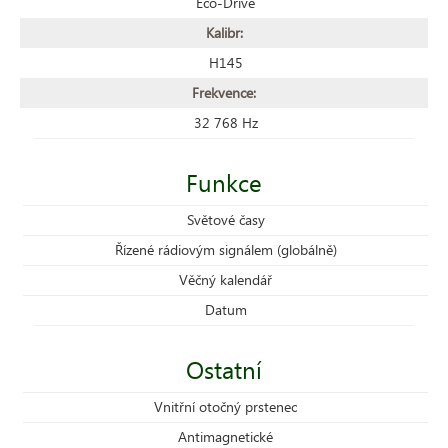
Eco-Drive
Kalibr:
H145
Frekvence:
32 768 Hz
Funkce
Světové časy
Řízené rádiovým signálem (globálně)
Věčný kalendář
Datum
Ostatní
Vnitřní otočný prstenec
Antimagnetické