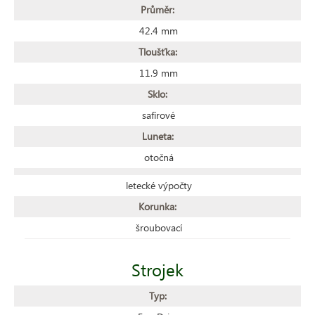
Průměr:
42.4 mm
Tloušťka:
11.9 mm
Sklo:
safírové
Luneta:
otočná
letecké výpočty
Korunka:
šroubovací
Strojek
Typ: