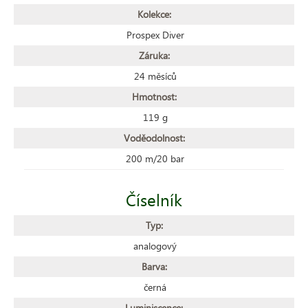
Kolekce:
Prospex Diver
Záruka:
24 měsíců
Hmotnost:
119 g
Voděodolnost:
200 m/20 bar
Číselník
Typ:
analogový
Barva:
černá
Luminiscence: