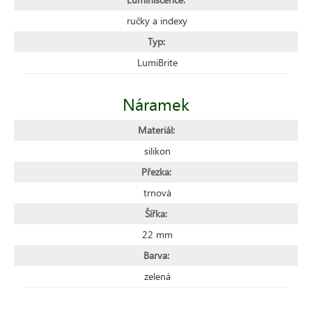
ručky a indexy
Typ:
LumiBrite
Náramek
Materiál:
silikon
Přezka:
trnová
Šířka:
22 mm
Barva:
zelená