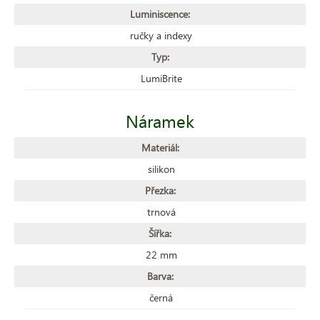
Luminiscence:
ručky a indexy
Typ:
LumiBrite
Náramek
Materiál:
silikon
Přezka:
trnová
Šířka:
22 mm
Barva:
černá