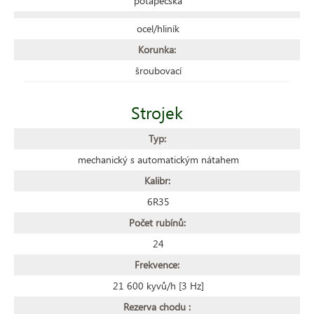
potápěčská
ocel/hliník
Korunka:
šroubovací
Strojek
Typ:
mechanický s automatickým nátahem
Kalibr:
6R35
Počet rubínů:
24
Frekvence:
21 600 kyvů/h [3 Hz]
Rezerva chodu :