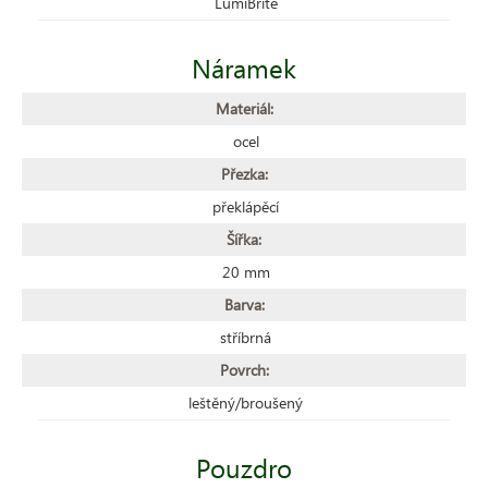
LumiBrite
Náramek
Materiál:
ocel
Přezka:
překlápěcí
Šířka:
20 mm
Barva:
stříbrná
Povrch:
leštěný/broušený
Pouzdro