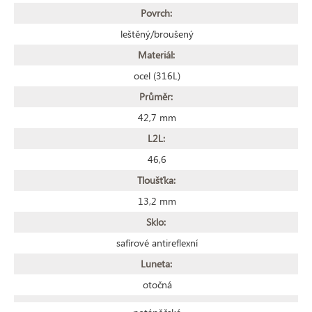
Povrch:
leštěný/broušený
Materiál:
ocel (316L)
Průměr:
42,7 mm
L2L:
46,6
Tloušťka:
13,2 mm
Sklo:
safírové antireflexní
Luneta:
otočná