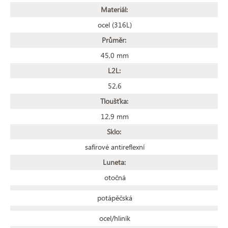
Materiál:
ocel (316L)
Průměr:
45,0 mm
L2L:
52,6
Tloušťka:
12,9 mm
Sklo:
safírové antireflexní
Luneta:
otočná
potápěčská
ocel/hliník