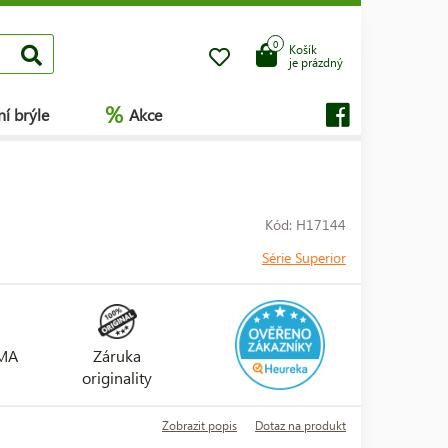
0
Košík
je prázdný
%
í brýle
Akce
Kód: H17144
Série Superior
RMA
Záruka
originality
Zobrazit popis
Dotaz na produkt