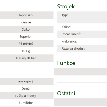
Strojek
Japonsko
Typ:
Pánské
Kalibr:
Seiko
Počet rubínů:
Superior
Frekvence:
24 měsíců
Rezerva chodu :
104 g
100 m/10 bar
Funkce
analogový
černá
Ostatní
ručky a indexy
LumiBrite