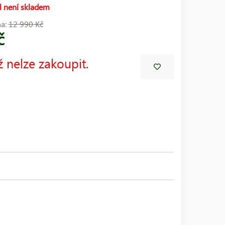
l není skladem
na:
12 990 Kč
č
ž nelze zakoupit.