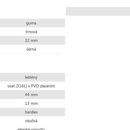
guma
trnová
22 mm
černá
leštěný
ocel (316L) s PVD zlacením
44 mm
13 mm
hardlex
otočná
letecké výpočty