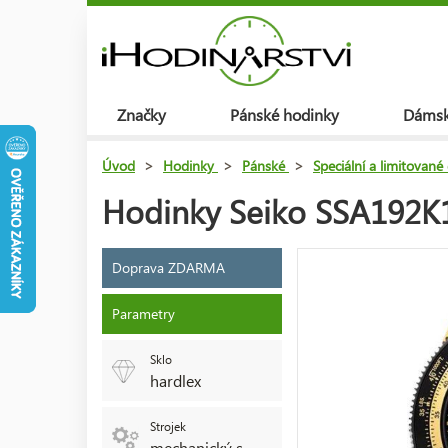
Značky
Pánské hodinky
Dámsk
Úvod
>
Hodinky
>
Pánské
>
Speciální a limitované
Hodinky Seiko SSA192K1 
Doprava ZDARMA
Parametry
Sklo
hardlex
Strojek
mechanický s