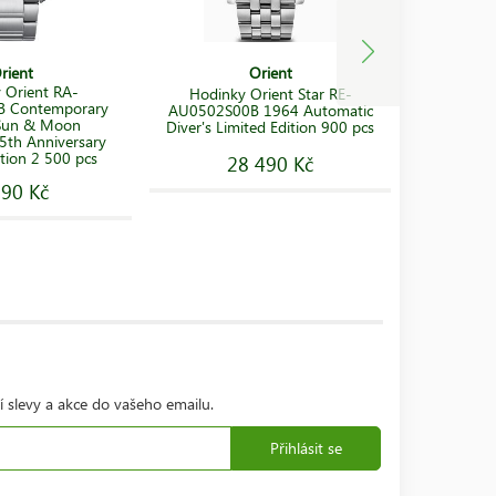
rient
Orient
 Orient RA-
Hodinky Orient Star RE-
Hodinky 
 Contemporary
AU0502S00B 1964 Automatic
SSC664P
 Sun & Moon
Diver's Limited Edition 900 pcs
5th Anniversary
ition 2 500 pcs
28 490 Kč
1
590 Kč
í slevy a akce do vašeho emailu.
Přihlásit se