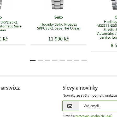
o
Seiko
O
Hodinky
o SRPD23K1
Hodinky Seiko Prospex
AK0311N30B
utomatic Save
SRPC93K1 Save The Ocean
Stretto
cean
Automatic 7
Limited Ed
0 Kč
11 990 Kč
8 
arstvi.cz
Slevy a novinky
Novinky ze světa hodinek, unikátn
*Pravidla
zpracování osobních údajů