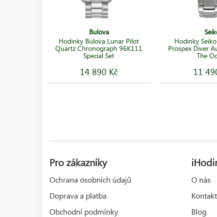
Bulova
Seik
Hodinky Bulova Lunar Pilot
Hodinky Seik
Quartz Chronograph 96K111
Prospex Diver A
Special Set
The O
14 890 Kč
11 49
Pro zákazníky
iHodin
Ochrana osobních údajů
O nás
Doprava a platba
Kontakt
Obchodní podmínky
Blog