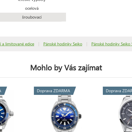
ocelová
šroubovací
í a limitované edice
|
Pánské hodinky Seiko
|
Pánské hodinky Seiko 
Mohlo by Vás zajímat
A
Doprava ZDARMA
Doprava ZDA