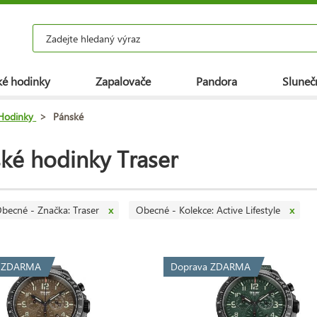
é hodinky
Zapalovače
Pandora
Slunečn
Hodinky
>
Pánské
ké hodinky Traser
becné - Značka: Traser
Obecné - Kolekce: Active Lifestyle
x
x
a ZDARMA
Doprava ZDARMA