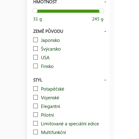
HMOTNOST
31 g
245 g
ZEMĚ PŮVODU
Japonsko
Švýcarsko
USA
Finsko
STYL
Potapěčské
Vojenské
Elegantní
Pilotní
Limitované a speciální edice
Multifunkční