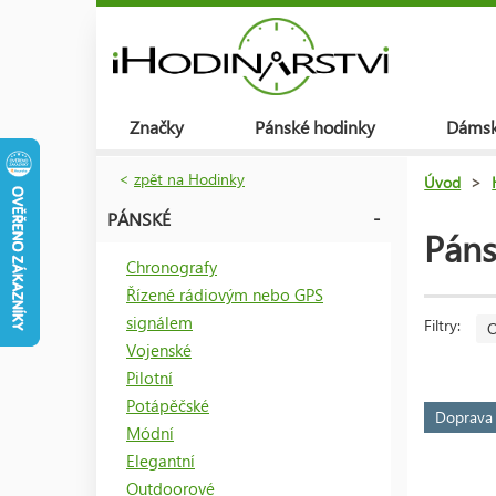
Značky
Pánské hodinky
Dámsk
<
zpět na Hodinky
Úvod
>
PÁNSKÉ
Páns
Chronografy
Řízené rádiovým nebo GPS
signálem
Filtry:
O
Vojenské
Pilotní
Potápěčské
Doprav
Módní
Elegantní
Outdoorové