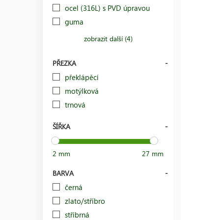
ocel (316L) s PVD úpravou
guma
zobrazit další (4)
PŘEZKA
překlápěcí
motýlková
trnová
ŠÍŘKA
2 mm
27 mm
BARVA
černá
zlato/stříbro
stříbrná