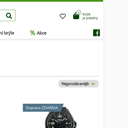
0
Košík
je prázdný
%
í brýle
Akce
Doprava ZDARMA