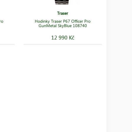
Traser
ro
Hodinky Traser P67 Officer Pro
GunMetal SkyBlue 108740
12 990 Kč