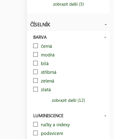
zobrazit další (3)
ČÍSELNÍK
BARVA
černá
modrá
bílá
stříbrná
zelená
zlatá
zobrazit další (12)
LUMINISCENCE
ručky a indexy
podsvícení