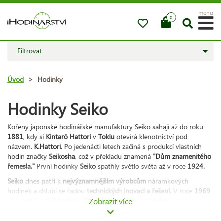
menu
0
Filtrovat
Úvod
>
Hodinky
Hodinky Seiko
Kořeny japonské hodinářské manufaktury Seiko sahají až do roku
1881
, kdy si
Kintarō Hattori
v
Tokiu
otevírá klenotnictví pod
názvem.
K.Hattori
. Po jedenácti letech začíná s produkcí vlastních
hodin značky
Seikosha
, což v překladu znamená
"Dům znamenitého
řemesla."
První hodinky
Seiko
spatřily světlo světa až v roce
1924.
Seiko
dnes patří k
nejvýznamnějším výrobcům
náramkových
hodinek a chlubí se řadou
technických inovací a řešení.
V roce
1969
jako
první uvádí hodinky řízené křemenným krystalem
Zobrazit více
, a tuto svou
první quartzovou časomíru označuje jménem
Astron.
Začátkem
80.let si připisuje další cenné prvenství, tentokrát za konstrukci