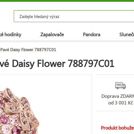
é hodinky
Zapalovače
Pandora
Slunečn
k Pavé Daisy Flower 788797C01
avé Daisy Flower 788797C01
Doprava ZDA
od 3 001 Kč
Produkt bohuže