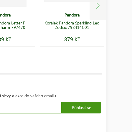
ndora
Pandora
ndora Letter P
Korálek Pandora Sparkling Leo
Korálek 
Charm 797470
Zodiac 798414C01
89 Kč
879 Kč
í slevy a akce do vašeho emailu.
Přihlásit se