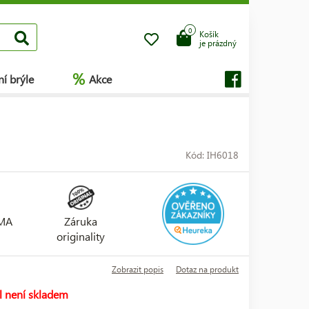
0
Košík
je prázdný
%
í brýle
Akce
Kód: IH6018
RMA
Záruka
originality
Zobrazit popis
Dotaz na produkt
l není skladem