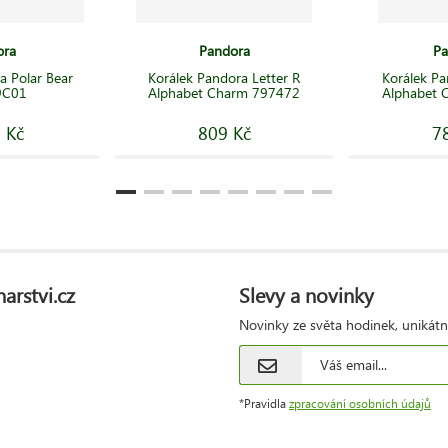
ora
Pandora
Pa
a Polar Bear
Korálek Pandora Letter R
Korálek Pa
9C01
Alphabet Charm 797472
Alphabet 
 Kč
809 Kč
7
arstvi.cz
Slevy a novinky
Novinky ze světa hodinek, unikátn
*Pravidla
zpracování osobních údajů