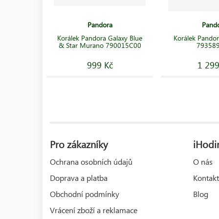
Pandora
Pand
Korálek Pandora Galaxy Blue
Korálek Pandor
& Star Murano 790015C00
79358
999 Kč
1 299
Pro zákazníky
iHodin
Ochrana osobních údajů
O nás
Doprava a platba
Kontakt
Obchodní podmínky
Blog
Vrácení zboží a reklamace