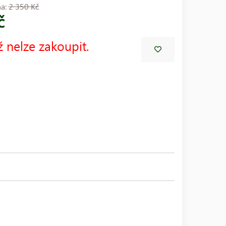
na:
2 350 Kč
č
ž nelze zakoupit.