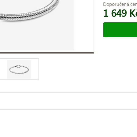
Doporučená ce
1 649 K