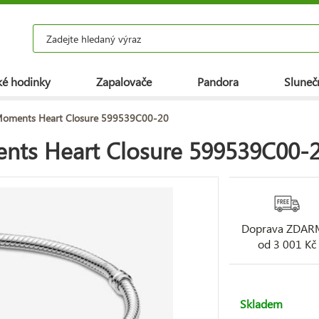
é hodinky
Zapalovače
Pandora
Slunečn
oments Heart Closure 599539C00-20
ts Heart Closure 599539C00-
Doprava ZDA
od 3 001 Kč
Skladem