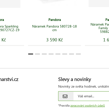
ora
Pandora
Pa
Náramek Pa
ra Sparkling
Náramek Pandora 580728-18
Family
 590727CZ-19
cm
5988
 Kč
3 590 Kč
1 
arstvi.cz
Slevy a novinky
Novinky ze světa hodinek, unikátn
*Pravidla
zpracování osobních údajů