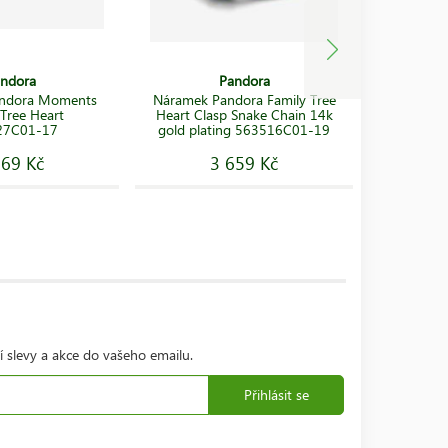
ndora
Pandora
ndora Moments
Náramek Pandora Family Tree
Náramek
 Tree Heart
Heart Clasp Snake Chain 14k
27C01-17
gold plating 563516C01-19
669 Kč
3 659 Kč
í slevy a akce do vašeho emailu.
Přihlásit se