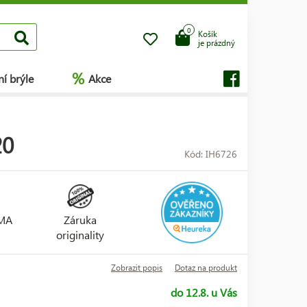
0
Košík
je prázdný
%
í brýle
Akce
20
Kód: IH6726
RMA
Záruka
originality
Zobrazit popis
Dotaz na produkt
do 12.8. u Vás