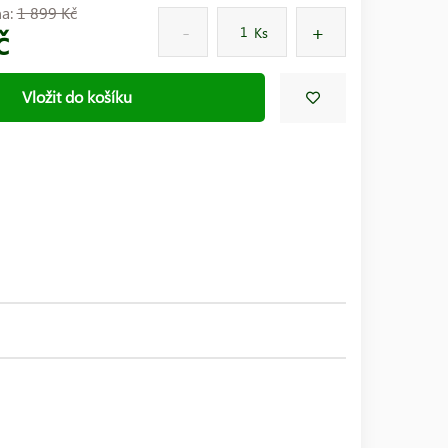
na:
1 899 Kč
č
Ks
Vložit do košíku