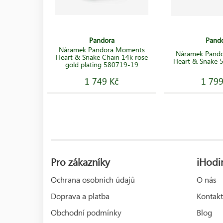
Pandora
Pand
Náramek Pandora Moments
Náramek Pando
Heart & Snake Chain 14k rose
Heart & Snake
gold plating 580719-19
1 749 Kč
1 799
Pro zákazníky
iHodin
Ochrana osobních údajů
O nás
Doprava a platba
Kontakt
Obchodní podmínky
Blog