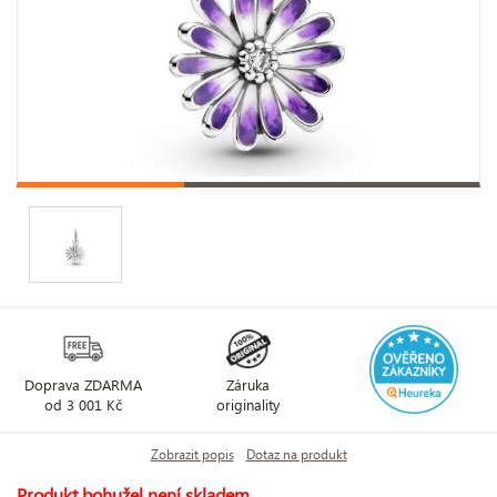
Doprava ZDARMA
Záruka
od 3 001 Kč
originality
Zobrazit popis
Dotaz na produkt
Produkt bohužel není skladem