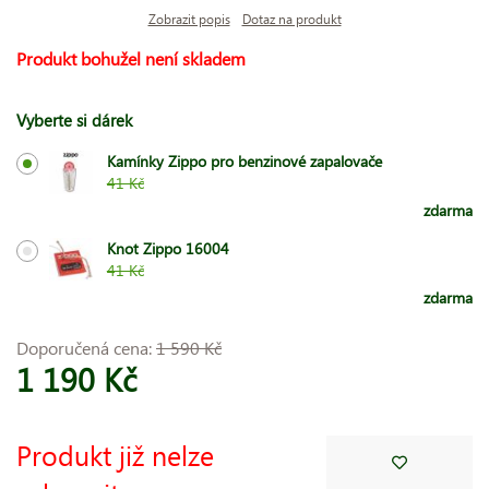
Zobrazit popis
Dotaz na produkt
Produkt bohužel není skladem
Vyberte si dárek
Kamínky Zippo pro benzinové zapalovače
41 Kč
zdarma
Knot Zippo 16004
41 Kč
zdarma
Doporučená cena:
1 590 Kč
1 190 Kč
Produkt již nelze