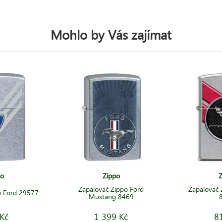
Mohlo by Vás zajímat
po
Zippo
Z
Zapalovač Zippo Ford
Zapalovač 
o Ford 29577
Mustang 8469
Kč
1 399 Kč
8