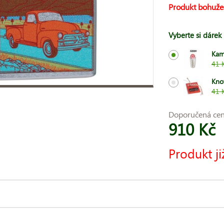
Produkt bohuže
Vyberte si dárek
Kam
41 
Kno
41 
Doporučená ce
910 Kč
Produkt ji