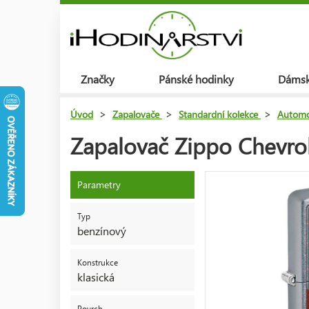
Značky
Pánské hodinky
Dámsk
Úvod
>
Zapalovače
>
Standardní kolekce
>
Automo
Zapalovač Zippo Chevro
Parametry
Typ
benzínový
Konstrukce
klasická
Povrch