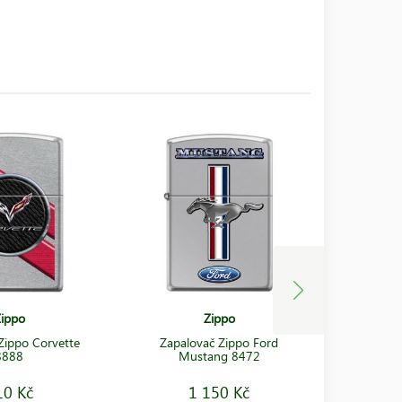
ippo
Zippo
Zippo Corvette
Zapalovač Zippo Ford
Zapalov
8888
Mustang 8472
10 Kč
1 150 Kč