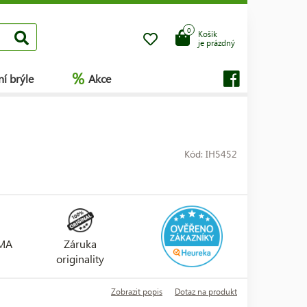
0
Košík
je prázdný
%
í brýle
Akce
Kód: IH5452
RMA
Záruka
originality
Zobrazit popis
Dotaz na produkt