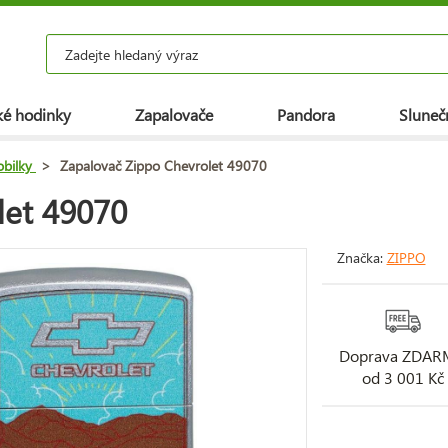
é hodinky
Zapalovače
Pandora
Slunečn
bilky
>
Zapalovač Zippo Chevrolet 49070
let 49070
Značka:
ZIPPO
Doprava ZDA
od 3 001 Kč