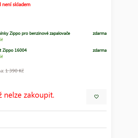
l není skladem
ínky Zippo pro benzinové zapalovače
zdarma
Kč
t Zippo 16004
zdarma
Kč
na:
1 390 Kč
ž nelze zakoupit.