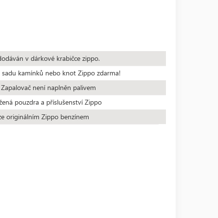
dodáván v dárkové krabičce zippo.
te sadu kamínků nebo knot Zippo zdarma!
 Zapalovač není naplněn palivem
žená pouzdra a příslušenství Zippo
ze originálním Zippo benzínem