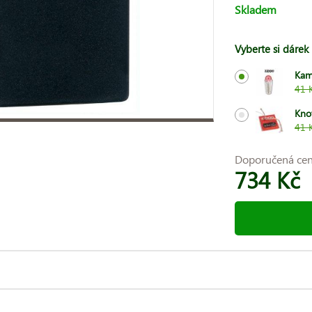
Skladem
Vyberte si dárek
Kam
41 
Kno
41 
Doporučená ce
734 Kč