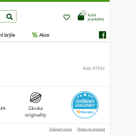
0
Košík
je prázdný
%
í brýle
Akce
Kód: H7551
RMA
Záruka
originality
Zobrazit popis
Dotaz na produkt