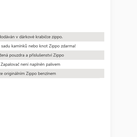
dodáván v dárkové krabičce zippo.
te sadu kamínků nebo knot Zippo zdarma!
žená pouzdra a příslušenství Zippo
 Zapalovač není naplněn palivem
ze originálním Zippo benzínem