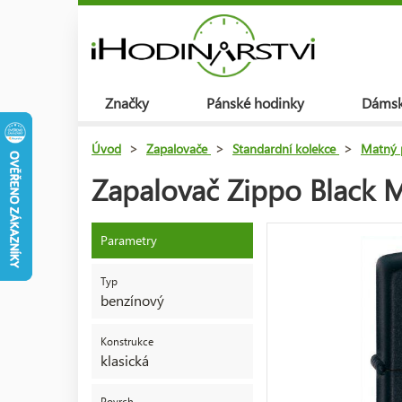
Značky
Pánské hodinky
Dámsk
Úvod
>
Zapalovače
>
Standardní kolekce
>
Matný 
Zapalovač Zippo Black 
Parametry
Typ
benzínový
Konstrukce
klasická
Povrch