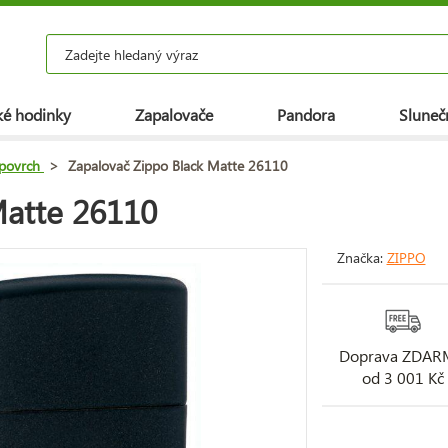
é hodinky
Zapalovače
Pandora
Slunečn
povrch
>
Zapalovač Zippo Black Matte 26110
Matte 26110
Značka:
ZIPPO
Doprava ZDA
od 3 001 Kč