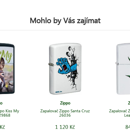
Mohlo by Vás zajímat
po
Zippo
Z
po Kiss My
Zapalovač Zippo Santa Cruz
Zapalovač 
29868
26036
Lea
Kč
1 120 Kč
8