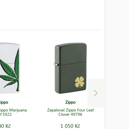
ippo
Zippo
Zippo Marijuana
Zapalovač Zippo Four Leaf
Zapalovač
f 5922
Clover 49796
and
40 Kč
1 050 Kč