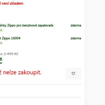
l není skladem
ínky Zippo pro benzinové zapalovače
zdarma
Kč
t Zippo 16004
zdarma
Kč
na:
1 499 Kč
č
ž nelze zakoupit.