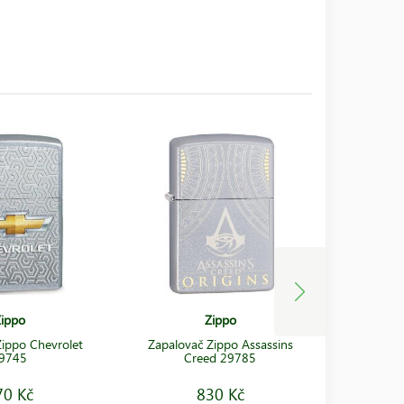
ippo
Zippo
Zippo Chevrolet
Zapalovač Zippo Assassins
Zapalo
9745
Creed 29785
Canna
70 Kč
830 Kč