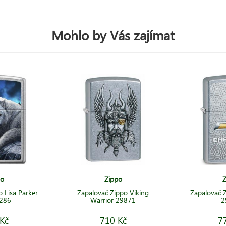
Mohlo by Vás zajímat
po
Zippo
Z
 Lisa Parker
Zapalovač Zippo Viking
Zapalovač 
9286
Warrior 29871
2
Kč
710 Kč
7