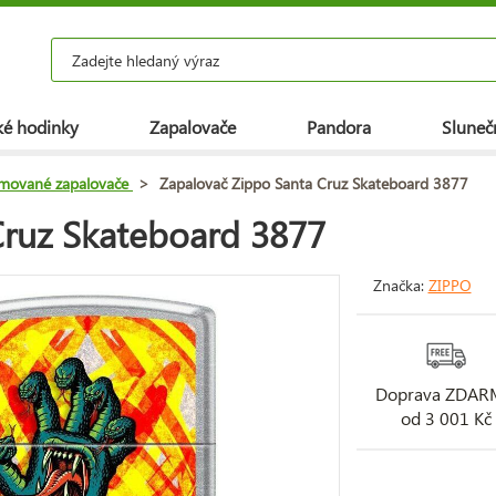
é hodinky
Zapalovače
Pandora
Slunečn
mované zapalovače
>
Zapalovač Zippo Santa Cruz Skateboard 3877
Cruz Skateboard 3877
Značka:
ZIPPO
Doprava ZDA
od 3 001 Kč