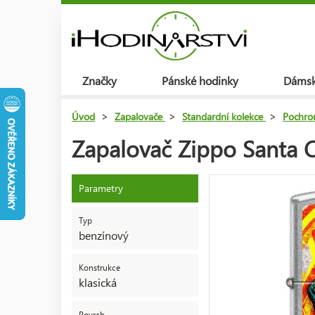
Značky
Pánské hodinky
Dámsk
Úvod
>
Zapalovače
>
Standardní kolekce
>
Pochro
Zapalovač Zippo Santa 
Parametry
Typ
benzínový
Konstrukce
klasická
Povrch