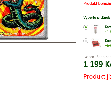
Produkt bohuže
Vyberte si dárek
Kam
41 
Kno
41 
Doporučená ce
1 199 K
Produkt ji