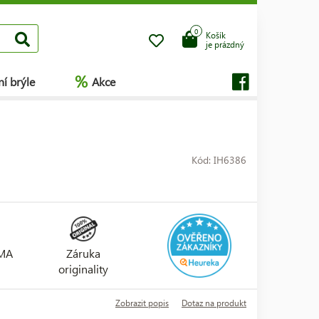
0
Košík
je prázdný
%
í brýle
Akce
Kód: IH6386
RMA
Záruka
originality
Zobrazit popis
Dotaz na produkt