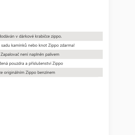
dodáván v dárkové krabičce zippo.
te sadu kamínků nebo knot Zippo zdarma!
 Zapalovač není naplněn palivem
žená pouzdra a příslušenství Zippo
ze originálním Zippo benzínem