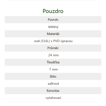
Pouzdro
Povrch:
leštěný
Materiál:
ocel (316L) s PVD úpravou
Průměr:
24 mm
Tloušťka:
7 mm
Sklo:
safírové
Korunka:
vytahovací