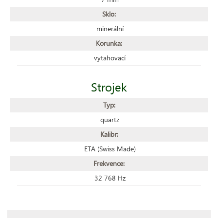
Sklo:
minerální
Korunka:
vytahovací
Strojek
Typ:
quartz
Kalibr:
ETA (Swiss Made)
Frekvence:
32 768 Hz