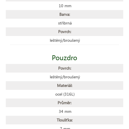
10 mm
Barva:
stříbrná
Povrch:
leštěný/broušený
Pouzdro
Povrch:
leštěný/broušený
Materiál:
ocel (316L)
Průměr:
34 mm
Tloušťka:
7 mm