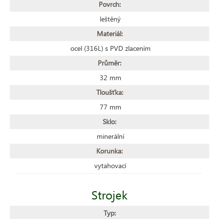
Povrch:
leštěný
Materiál:
ocel (316L) s PVD zlacením
Průměr:
32 mm
Tloušťka:
77 mm
Sklo:
minerální
Korunka:
vytahovací
Strojek
Typ: