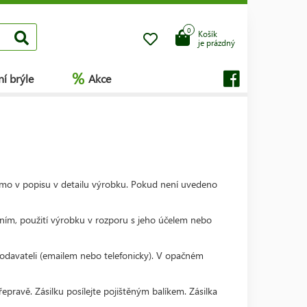
0
Košík
je prázdný
%
í brýle
Akce
ímo v popisu v detailu výrobku. Pokud není uvedeno
ím, použití výrobku v rozporu s jeho účelem nebo
dodavateli (emailem nebo telefonicky). V opačném
pravě. Zásilku posílejte pojištěným balíkem. Zásilka