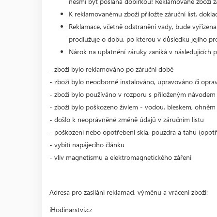
nesmí být poslána dobírkou! Reklamované zboží zaš
K reklamovanému zboží přiložte záruční list, dokla
Reklamace, včetně odstranění vady, bude vyřízena
prodlužuje o dobu, po kterou v důsledku jejího p
Nárok na uplatnění záruky zaniká v následujících p
- zboží bylo reklamováno po záruční době
- zboží bylo neodborně instalováno, upravováno či opr
- zboží bylo používáno v rozporu s přiloženým návodem
- zboží bylo poškozeno živlem - vodou, bleskem, ohněm
- došlo k neoprávněné změně údajů v záručním listu
- poškození nebo opotřebení skla, pouzdra a tahu (opot
- vybití napájecího článku
- vliv magnetismu a elektromagnetického záření
Adresa pro zasílání reklamací, výměnu a vrácení zboží:
iHodinarstvi.cz