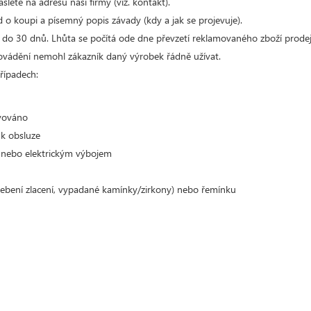
lete na adresu naší firmy (viz. kontakt).
d o koupi a písemný popis závady (kdy a jak se projevuje).
 do 30 dnů. Lhůta se počítá ode dne převzetí reklamovaného zboží prode
rovádění nemohl zákazník daný výrobek řádně užívat.
řípadech:
avováno
 k obsluze
 nebo elektrickým výbojem
řebení zlacení, vypadané kamínky/zirkony) nebo řemínku