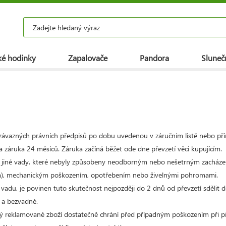
é hodinky
Zapalovače
Pandora
Slunečn
závazných právních předpisů po dobu uvedenou v záručním listě nebo př
 záruka 24 měsíců. Záruka začíná běžet ode dne převzetí věci kupujícím.
 jiné vady, které nebyly způsobeny neodborným nebo nešetrným zacházen
), mechanickým poškozením, opotřebením nebo živelnými pohromami.
vadu, je povinen tuto skutečnost nejpozději do 2 dnů od převzetí sdělit 
 a bezvadné.
rý reklamované zboží dostatečně chrání před případným poškozením při pře