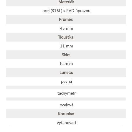
Materiál:
ocel (316L) s PVD úpravou
Průměr:
45 mm
Tloušťka:
11 mm
Sklo:
hardlex
Luneta:
pevná
tachymetr
ocelová
Korunka:
vytahovací