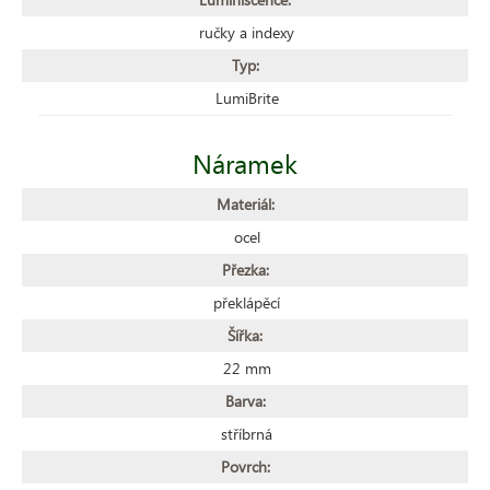
ručky a indexy
Typ:
LumiBrite
Náramek
Materiál:
ocel
Přezka:
překlápěcí
Šířka:
22 mm
Barva:
stříbrná
Povrch: