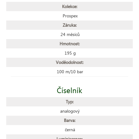
Kolekce:
Prospex
Záruka:
24 měsíců
Hmotnost:
195 g
Voděodolnost:
100 m/10 bar
Číselník
Typ:
analogový
Barva:
černá
Luminiscence: