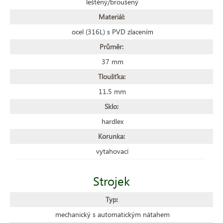
leštěný/broušený
Materiál:
ocel (316L) s PVD zlacením
Průměr:
37 mm
Tloušťka:
11.5 mm
Sklo:
hardlex
Korunka:
vytahovací
Strojek
Typ:
mechanický s automatickým nátahem