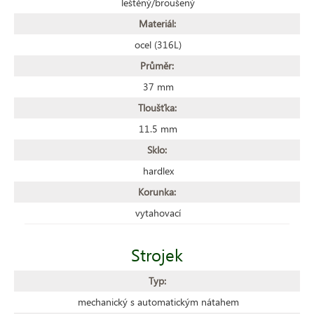
leštěný/broušený
Materiál:
ocel (316L)
Průměr:
37 mm
Tloušťka:
11.5 mm
Sklo:
hardlex
Korunka:
vytahovací
Strojek
Typ:
mechanický s automatickým nátahem