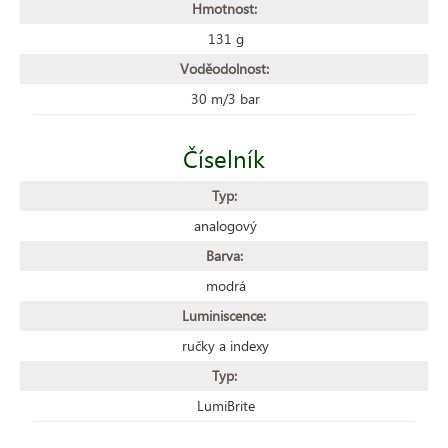
Hmotnost:
131 g
Voděodolnost:
30 m/3 bar
Číselník
Typ:
analogový
Barva:
modrá
Luminiscence:
ručky a indexy
Typ:
LumiBrite