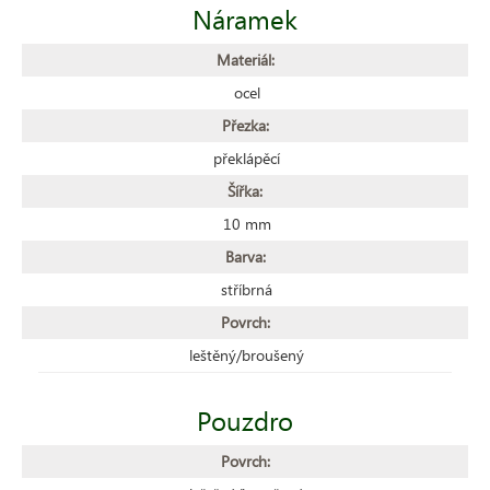
Náramek
Materiál:
ocel
Přezka:
překlápěcí
Šířka:
10 mm
Barva:
stříbrná
Povrch:
leštěný/broušený
Pouzdro
Povrch: