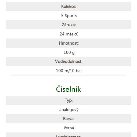
Kolekce:
5 Sports
Záruka:
24 měsíců
Hmotnost:
100 g
Voděodolnost:
100 m/10 bar
Číselník
Typ:
analogový
Barva:
černá
Luminiscence: