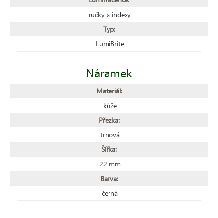
ručky a indexy
Typ:
LumiBrite
Náramek
Materiál:
kůže
Přezka:
trnová
Šířka:
22 mm
Barva:
černá