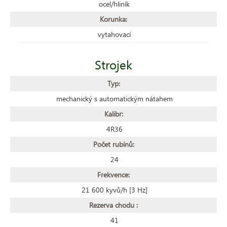
ocel/hliník
Korunka:
vytahovací
Strojek
Typ:
mechanický s automatickým nátahem
Kalibr:
4R36
Počet rubínů:
24
Frekvence:
21 600 kyvů/h [3 Hz]
Rezerva chodu :
41