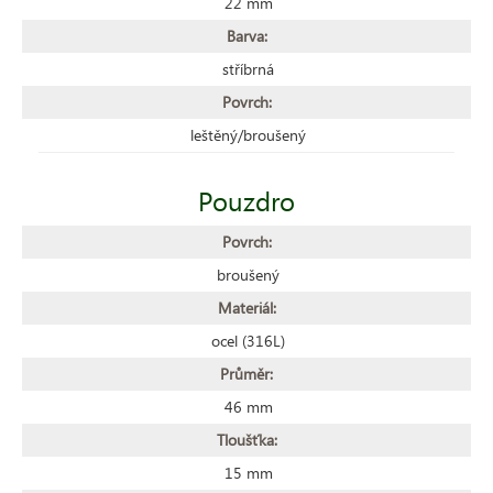
22 mm
Barva:
stříbrná
Povrch:
leštěný/broušený
Pouzdro
Povrch:
broušený
Materiál:
ocel (316L)
Průměr:
46 mm
Tloušťka:
15 mm