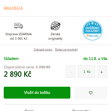
Série I.N.O.X.
Doprava ZDARMA
Záruka
od 3 001 Kč
originality
Zobrazit popis
Dotaz na produkt
Skladem
do 11.8. u Vás
Doporučená cena:
3 390 Kč
2 890 Kč
Ks
Vložit do košíku
Popis
Parametry