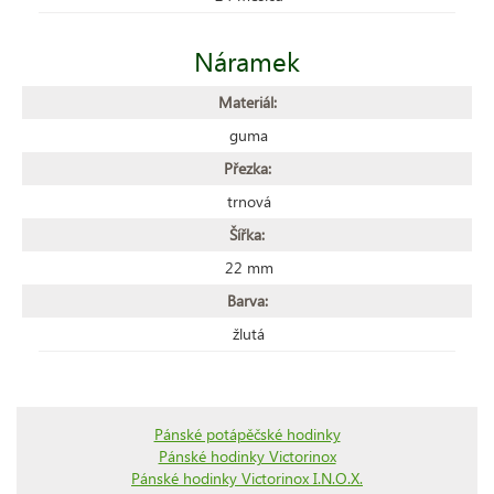
Náramek
Materiál:
guma
Přezka:
trnová
Šířka:
22 mm
Barva:
žlutá
Pánské potápěčské hodinky
Pánské hodinky Victorinox
Pánské hodinky Victorinox I.N.O.X.