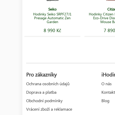
Seiko
Citiz
Hodinky Seiko SRPF27J1
Hodinky Citize
Presage Automatic Zen
Eco-Drive Dis
Garden
Mouse Ba
8 990 Kč
7 890
Pro zákazníky
iHodin
Ochrana osobních údajů
O nás
Doprava a platba
Kontakt
Obchodní podmínky
Blog
Vrácení zboží a reklamace