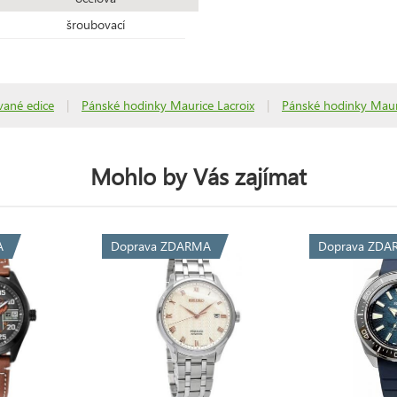
šroubovací
ované edice
|
Pánské hodinky Maurice Lacroix
|
Pánské hodinky Mauri
Mohlo by Vás zajímat
A
Doprava ZDARMA
Doprava ZDA