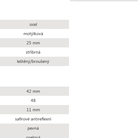
ocel
motýlková
25 mm
stříbrná
leštěný/broušený
42 mm
48
11 mm
safírové antireflexní
pevná
ocelová