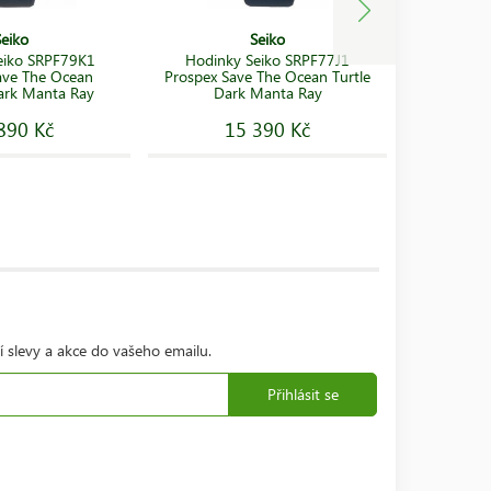
Seiko
Seiko
eiko SRPF79K1
Hodinky Seiko SRPF77J1
Hodink
ave The Ocean
Prospex Save The Ocean Turtle
Prospe
ark Manta Ray
Dark Manta Ray
890 Kč
15 390 Kč
í slevy a akce do vašeho emailu.
Přihlásit se