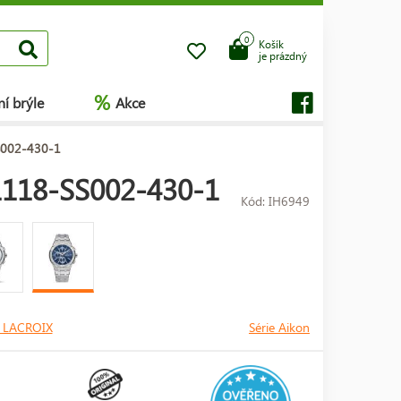
0
Košík
je prázdný
%
í brýle
Akce
S002-430-1
1118-SS002-430-1
Kód: IH6949
 LACROIX
Série Aikon