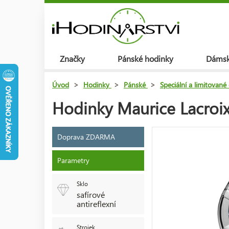
Značky
Pánské hodinky
Dámsk
Úvod
>
Hodinky
>
Pánské
>
Speciální a limitované
Hodinky Maurice Lacroi
Doprava ZDARMA
Parametry
Sklo
safírové
antireflexní
Strojek