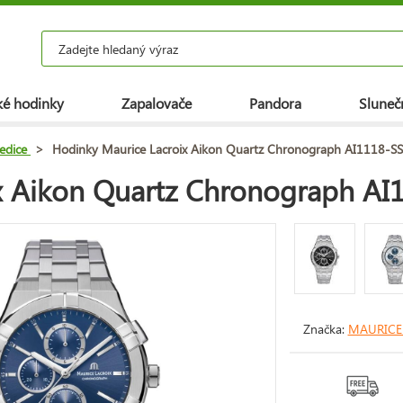
é hodinky
Zapalovače
Pandora
Slunečn
 edice
>
Hodinky Maurice Lacroix Aikon Quartz Chronograph AI1118-S
x Aikon Quartz Chronograph AI
Značka:
MAURICE