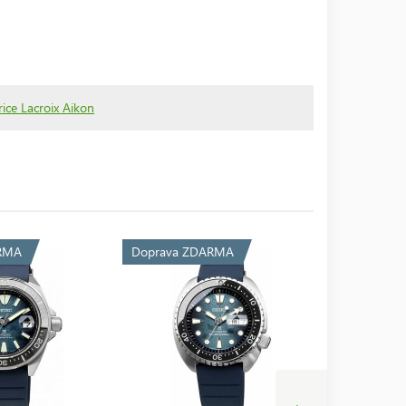
ce Lacroix Aikon
RMA
Doprava ZDARMA
Doprava 