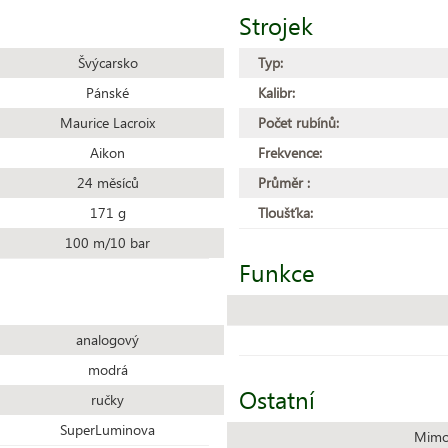
Strojek
Švýcarsko
Typ:
Pánské
Kalibr:
Maurice Lacroix
Počet rubínů:
Aikon
Frekvence:
24 měsíců
Průměr :
171 g
Tloušťka:
100 m/10 bar
Funkce
analogový
modrá
Ostatní
ručky
SuperLuminova
Mimo