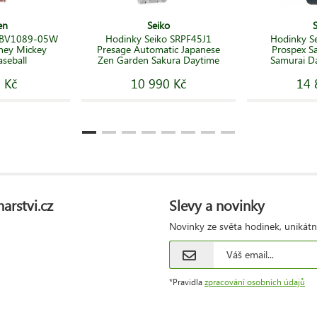
en
Seiko
n BV1089-05W
Hodinky Seiko SRPF45J1
Hodinky S
ney Mickey
Presage Automatic Japanese
Prospex S
seball
Zen Garden Sakura Daytime
Samurai D
 Kč
10 990 Kč
14 
arstvi.cz
Slevy a novinky
Novinky ze světa hodinek, unikátn
*Pravidla
zpracování osobních údajů