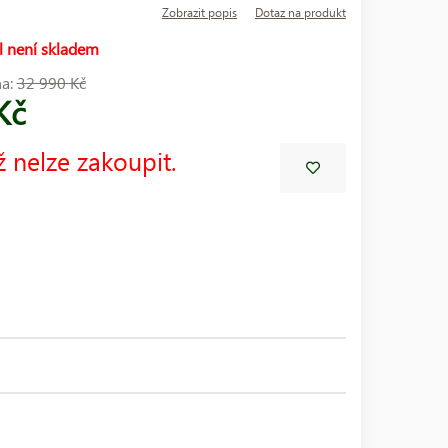
Zobrazit popis
Dotaz na produkt
l není skladem
na:
32 990 Kč
Kč
ž nelze zakoupit.