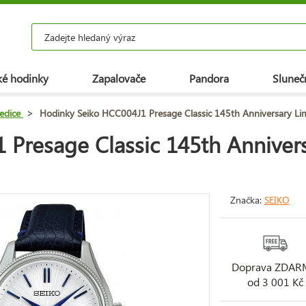
é hodinky
Zapalovače
Pandora
Slunečn
 edice
>
Hodinky Seiko HCC004J1 Presage Classic 145th Anniversary Lim
Presage Classic 145th Annivers
Značka:
SEIKO
Doprava ZDA
od 3 001 Kč