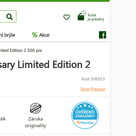
0
Košík
je prázdný
%
í brýle
Akce
ited Edition 2 500 pcs
ary Limited Edition 2
Kód: IH6953
Série Presage
RMA
Záruka
originality