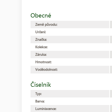
Obecné
Země původu:
Určení:
Značka:
Kolekce:
Záruka:
Hmotnost:
Voděodolnost:
Číselník
Typ:
Barva:
Luminiscence: