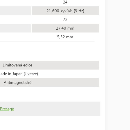
24
21 600 kyvů/h [3 Hz]
72
27,40 mm
5,32 mm
Limitovaná edice
ade in Japan (J verze)
Antimagnetické
 Presage