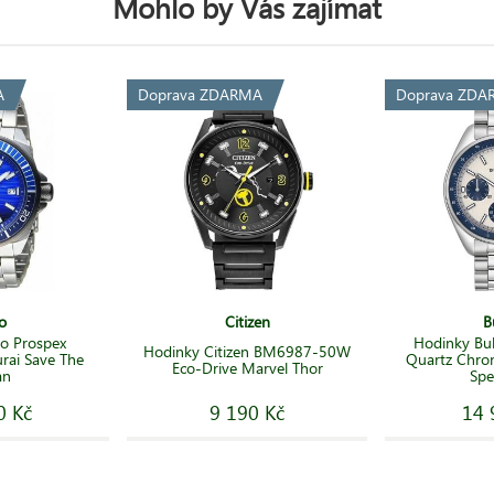
Mohlo by Vás zajímat
A
Doprava ZDARMA
Doprava ZDA
o
Citizen
B
o Prospex
Hodinky Bul
Hodinky Citizen BM6987-50W
rai Save The
Quartz Chro
Eco-Drive Marvel Thor
an
Spe
0 Kč
9 190 Kč
14 