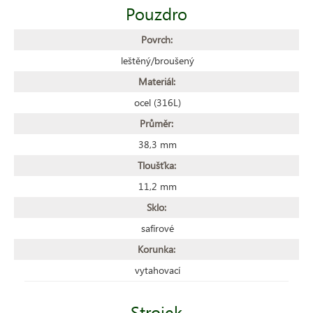
Pouzdro
Povrch:
leštěný/broušený
Materiál:
ocel (316L)
Průměr:
38,3 mm
Tloušťka:
11,2 mm
Sklo:
safírové
Korunka:
vytahovací
Strojek