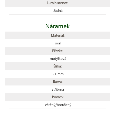
Luminiscence:
žádná
Náramek
Materiál:
ocel
Přezka:
motýlková
Šířka:
21 mm
Barva:
stříbrná
Povrch:
leštěný/broušený