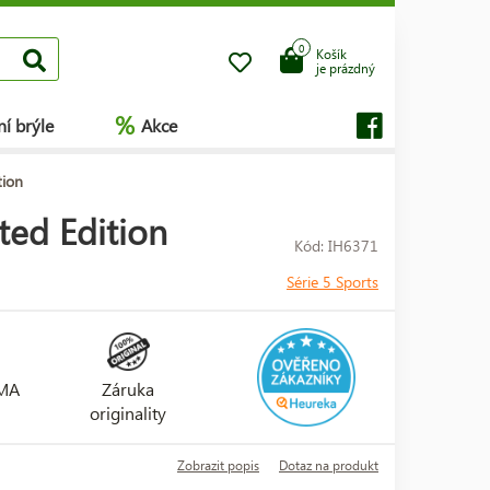
0
Košík
je prázdný
%
í brýle
Akce
tion
ted Edition
Kód: IH6371
Série 5 Sports
RMA
Záruka
originality
Zobrazit popis
Dotaz na produkt