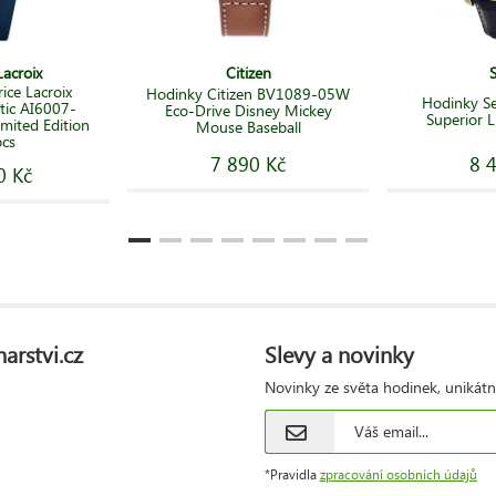
acroix
Citizen
ce Lacroix
Hodinky Citizen BV1089-05W
Hodinky S
tic AI6007-
Eco-Drive Disney Mickey
Superior L
mited Edition
Mouse Baseball
pcs
7 890 Kč
8 
0 Kč
arstvi.cz
Slevy a novinky
Novinky ze světa hodinek, unikátn
*Pravidla
zpracování osobních údajů