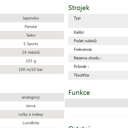
Strojek
Japonsko
Typ:
Pánské
Kalibr:
Seiko
Počet rubínů:
5 Sports
Frekvence:
24 měsíců
Rezerva chodu :
103 g
Průměr :
100 m/10 bar
Tloušťka:
Funkce
analogový
černá
ručky a indexy
LumiBrite