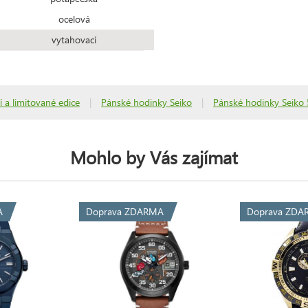
ocelová
vytahovací
í a limitované edice
|
Pánské hodinky Seiko
|
Pánské hodinky Seiko 
Mohlo by Vás zajímat
A
Doprava ZDARMA
Doprava ZDA