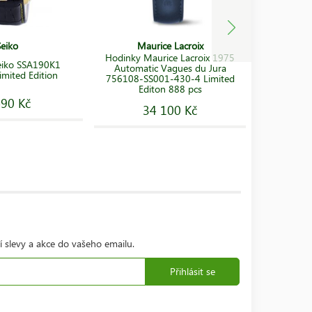
Seiko
Maurice Lacroix
Hodinky Maurice Lacroix 1975
Hodink
eiko SSA190K1
Automatic Vagues du Jura
Presag
imited Edition
756108-SS001-430-4 Limited
Halliburt
Editon 888 pcs
490 Kč
34 100 Kč
2
í slevy a akce do vašeho emailu.
Přihlásit se