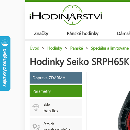
Značky
Pánské hodinky
Dámsk
Úvod
>
Hodinky
>
Pánské
>
Speciální a limitované
Hodinky Seiko SRPH65K1 
Doprava ZDARMA
Parametry
Sklo
hardlex
Strojek
mechanický s