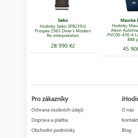
Seiko
Maurice L
Hodinky Mauri
Hodinky Seiko SPB239J1
Aikon Automa
Prospex 1965 Diver’s Modern
PVC00-430-4 Li
Re-interpretation
888 
28 990 Kč
45 90
Pro zákazníky
iHodin
Ochrana osobních údajů
O nás
Doprava a platba
Kontakt
Obchodní podmínky
Blog