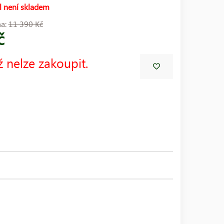
l není skladem
na:
11 390 Kč
č
ž nelze zakoupit.