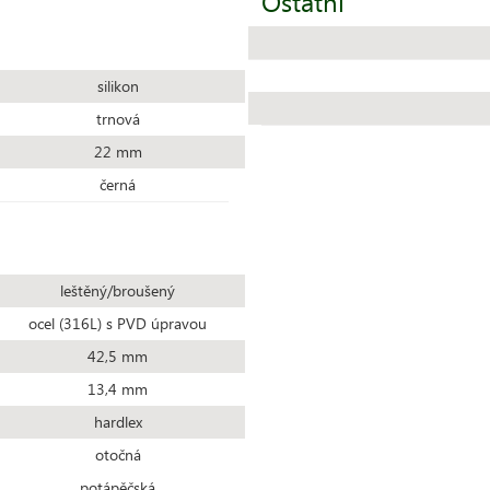
Ostatní
silikon
trnová
22 mm
černá
leštěný/broušený
ocel (316L) s PVD úpravou
42,5 mm
13,4 mm
hardlex
otočná
potápěčská