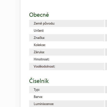
Obecné
Země původu:
Určení:
Značka:
Kolekce:
Záruka:
Hmotnost:
Voděodolnost:
Číselník
Typ:
Barva:
Luminiscence: