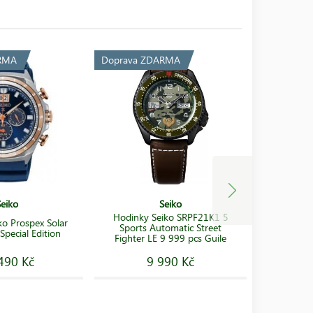
RMA
Doprava ZDARMA
Doprava 
Seiko
Seiko
Hodinky Seiko SRPF21K1 5
Hodinky S
ko Prospex Solar
Sports Automatic Street
Chron
pecial Edition
Fighter LE 9 999 pcs Guile
490 Kč
9 990 Kč