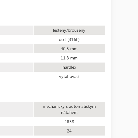
leštěný/broušený
ocel (316L)
40,5 mm
11,8 mm
hardlex
vytahovací
mechanický s automatickým
nátahem
4R38
24