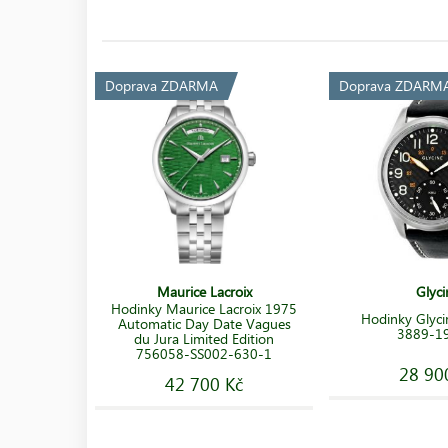
Doprava ZDARMA
Doprava ZDARM
Maurice Lacroix
Glyci
Hodinky Maurice Lacroix 1975
Hodinky Glyc
Automatic Day Date Vagues
3889-1
du Jura Limited Edition
756058-SS002-630-1
28 90
42 700 Kč