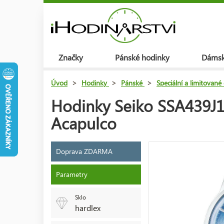
Značky
Pánské hodinky
Dámsk
Úvod
>
Hodinky
>
Pánské
>
Speciální a limitované
Hodinky Seiko SSA439J1
Acapulco
Doprava ZDARMA
Parametry
Sklo
hardlex