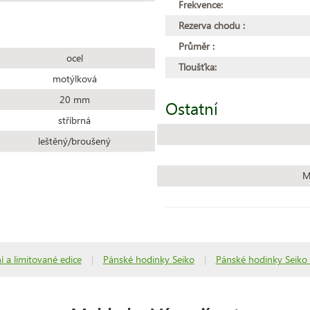
Frekvence:
Rezerva chodu :
Průměr :
ocel
Tloušťka:
motýlková
20 mm
Ostatní
stříbrná
leštěný/broušený
M
í a limitované edice
|
Pánské hodinky Seiko
|
Pánské hodinky Seiko