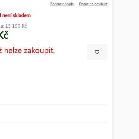
Zobrazit popis
Dotaz na produkt
l není skladem
na:
13 190 Kč
Kč
ž nelze zakoupit.