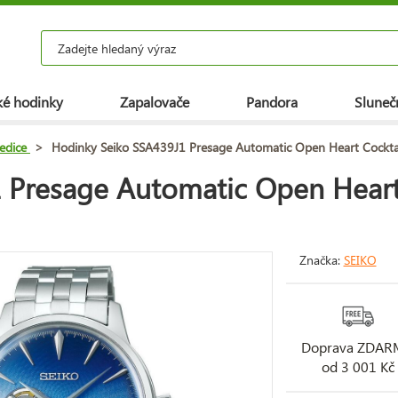
é hodinky
Zapalovače
Pandora
Slunečn
 edice
>
Hodinky Seiko SSA439J1 Presage Automatic Open Heart Cocktai
 Presage Automatic Open Heart
Značka:
SEIKO
Doprava ZDA
od 3 001 Kč