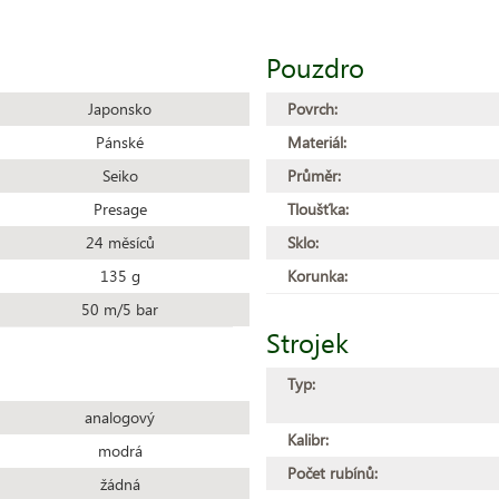
Pouzdro
Japonsko
Povrch:
Pánské
Materiál:
Seiko
Průměr:
Presage
Tloušťka:
24 měsíců
Sklo:
135 g
Korunka:
50 m/5 bar
Strojek
Typ:
analogový
Kalibr:
modrá
Počet rubínů:
žádná