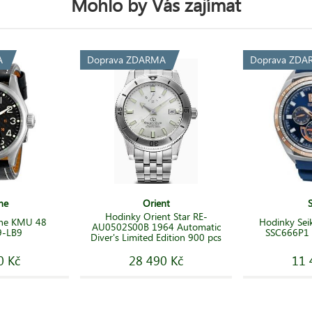
Mohlo by Vás zajímat
A
Doprava ZDARMA
Doprava ZDA
ne
Orient
Hodinky Orient Star RE-
ine KMU 48
Hodinky Sei
AU0502S00B 1964 Automatic
9-LB9
SSC666P1 S
Diver's Limited Edition 900 pcs
0 Kč
28 490 Kč
11 