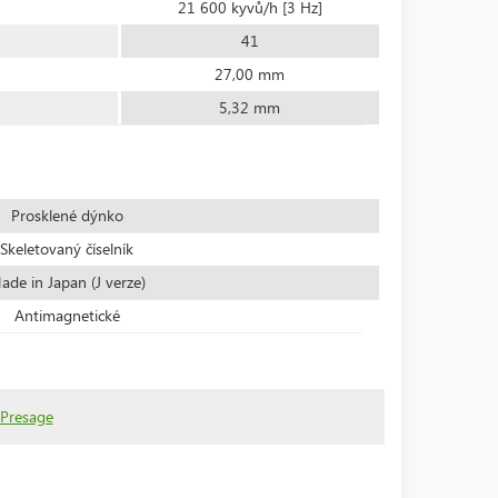
21 600 kyvů/h [3 Hz]
41
27,00 mm
5,32 mm
Prosklené dýnko
Skeletovaný číselník
ade in Japan (J verze)
Antimagnetické
 Presage