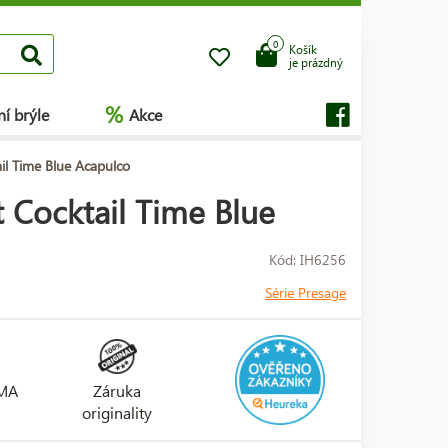
0
Košík
je prázdný
%
í brýle
Akce
l Time Blue Acapulco
 Cocktail Time Blue
Kód: IH6256
Série Presage
RMA
Záruka
originality