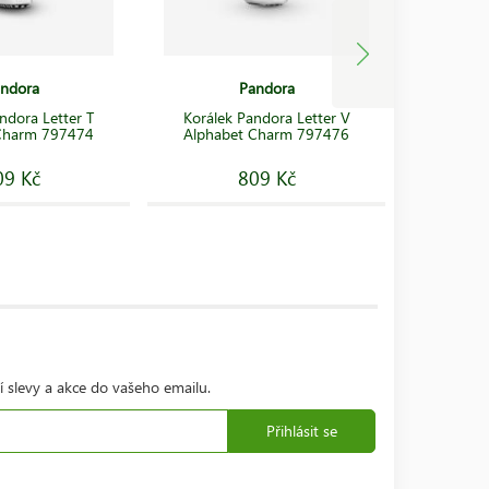
ndora
Pandora
ndora Letter T
Korálek Pandora Letter V
Korálek
Charm 797474
Alphabet Charm 797476
Libra 
09 Kč
809 Kč
í slevy a akce do vašeho emailu.
Přihlásit se