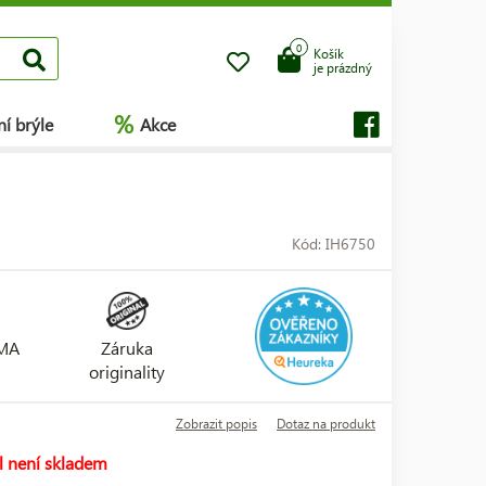
0
Košík
je prázdný
%
í brýle
Akce
Kód: IH6750
RMA
Záruka
originality
Zobrazit popis
Dotaz na produkt
l není skladem