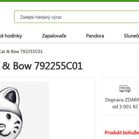
é hodinky
Zapalovače
Pandora
Slunečn
 Cat & Bow 792255C01
t & Bow 792255C01
Doprava ZDA
od 3 001 Kč
Produkt bohuže