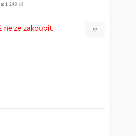
na:
1 249 Kč
ž nelze zakoupit.