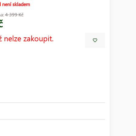
l není skladem
na:
4 399 Kč
č
ž nelze zakoupit.