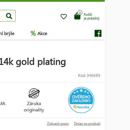
0
Košík
je prázdný
%
í brýle
Akce
14k gold plating
Kód: IH6689
RMA
Záruka
originality
Zobrazit popis
Dotaz na produkt