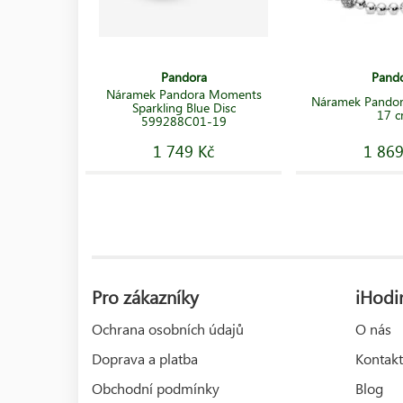
Pandora
Pand
Náramek Pandora Moments
Náramek Pando
Sparkling Blue Disc
17 
599288C01-19
1 749 Kč
1 869
Pro zákazníky
iHodin
Ochrana osobních údajů
O nás
Doprava a platba
Kontakt
Obchodní podmínky
Blog