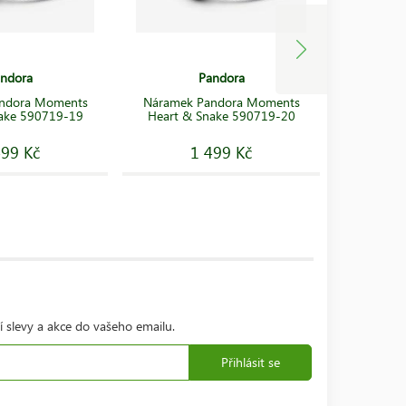
ndora
Pandora
ndora Moments
Náramek Pandora Moments
Náramek P
ake 590719-19
Heart & Snake 590719-20
Heart 
499 Kč
1 499 Kč
í slevy a akce do vašeho emailu.
Přihlásit se