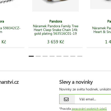
ora
Pandora
Pa
Náramek Pandora Family Tree
ra 598342CZ-
Náramek Pa
Heart Clasp Snake Chain 14k
cm
Heart & Sn
gold plating 563516C01-19
 Kč
3 659 Kč
1 
arstvi.cz
Slevy a novinky
Novinky ze světa hodinek, unikátn
*Pravidla
zpracování osobních údajů