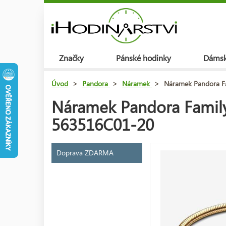
Značky
Pánské hodinky
Dámsk
Úvod
>
Pandora
>
Náramek
>
Náramek Pandora Fa
Náramek Pandora Family 
563516C01-20
Doprava ZDARMA