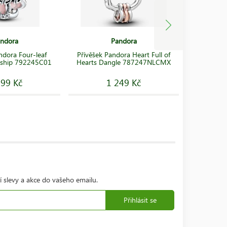
ndora
Pandora
ndora Four-leaf
Přívěšek Pandora Heart Full of
Přívěsek 
dship 792245C01
Hearts Dangle 787247NLCMX
Tr
299 Kč
1 249 Kč
í slevy a akce do vašeho emailu.
Přihlásit se