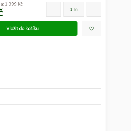
na:
1 399 Kč
č
Ks
Vložit do košíku