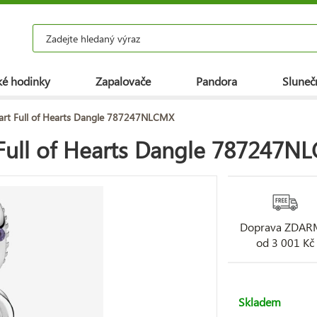
é hodinky
Zapalovače
Pandora
Slunečn
art Full of Hearts Dangle 787247NLCMX
 Full of Hearts Dangle 787247N
Doprava ZDA
od 3 001 Kč
Skladem