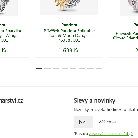
ora
Pandora
Pa
ra Sparkling
Přívěšek Pandora Splittable
Přívěšek Pa
gel Wings
Sun & Moon Dangle
Clover Frien
1C01
763585C01
 Kč
1 699 Kč
1 
arstvi.cz
Slevy a novinky
Novinky ze světa hodinek, unikátn
*Pravidla
zpracování osobních údajů