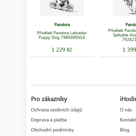
Pandora
Pand
Přívěšek Pando
Přívěšek Pandora Labrador
Splitable An
Puppy Dog 798009EN16
79282
1 229 Kč
1 399
Pro zákazníky
iHodin
Ochrana osobních údajů
O nás
Doprava a platba
Kontakt
Obchodní podmínky
Blog