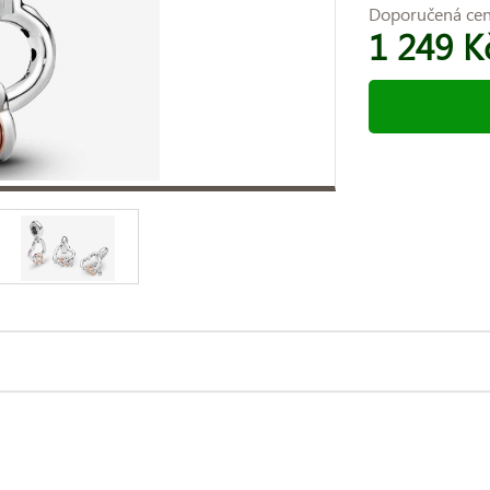
Doporučená ce
1 249 K