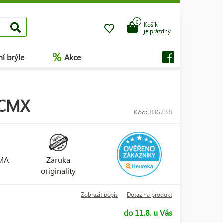
0
Košík
je prázdný
%
í brýle
Akce
LCMX
Kód: IH6738
RMA
Záruka
originality
Zobrazit popis
Dotaz na produkt
do 11.8. u Vás