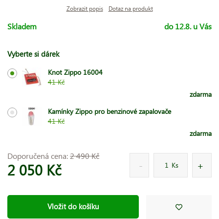
Zobrazit popis
Dotaz na produkt
Skladem
do 12.8. u Vás
Vyberte si dárek
Knot Zippo 16004
41 Kč
zdarma
Kamínky Zippo pro benzinové zapalovače
41 Kč
zdarma
Doporučená cena:
2 490 Kč
2 050 Kč
Ks
Vložit do košíku