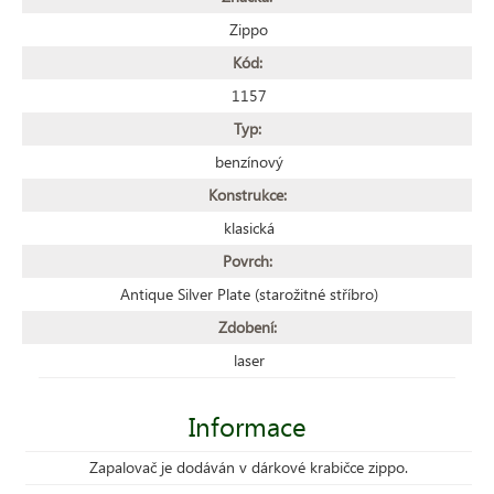
Zippo
Kód:
1157
Typ:
benzínový
Konstrukce:
klasická
Povrch:
Antique Silver Plate (starožitné stříbro)
Zdobení:
laser
Informace
Zapalovač je dodáván v dárkové krabičce zippo.