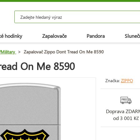
é hodinky
Zapalovače
Pandora
Slunečn
Military
>
Zapalovač Zippo Dont Tread On Me 8590
Tread On Me 8590
Značka:
ZIPPO
Doprava ZDA
od 3 001 Kč