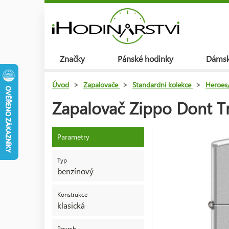
Značky
Pánské hodinky
Dámsk
Úvod
>
Zapalovače
>
Standardní kolekce
>
Heroes/
Zapalovač Zippo Dont 
Parametry
Typ
benzínový
Konstrukce
klasická
Povrch