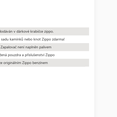
dodáván v dárkové krabičce zippo.
te sadu kamínků nebo knot Zippo zdarma!
 Zapalovač není naplněn palivem
žená pouzdra a příslušenství Zippo
ze originálním Zippo benzínem