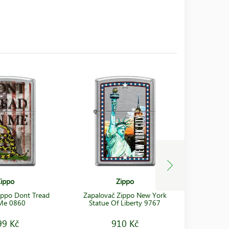
ippo
Zippo
ippo Dont Tread
Zapalovač Zippo New York
Zapalova
Me 0860
Statue Of Liberty 9767
F
99 Kč
910 Kč