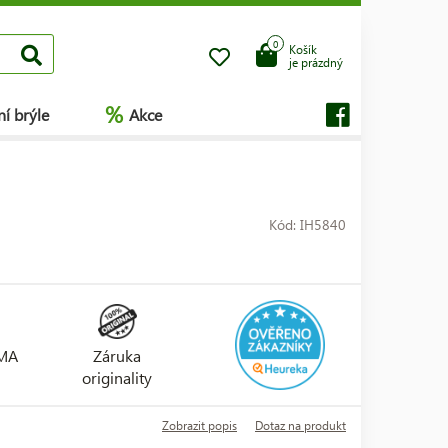
0
Košík
je prázdný
%
í brýle
Akce
Kód: IH5840
RMA
Záruka
originality
Zobrazit popis
Dotaz na produkt