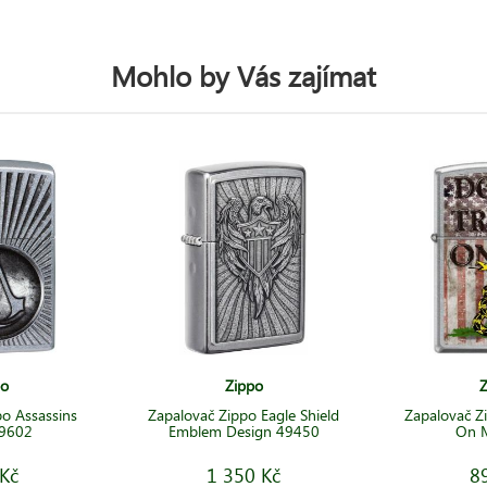
Mohlo by Vás zajímat
po
Zippo
Z
o Assassins
Zapalovač Zippo Eagle Shield
Zapalovač Z
29602
Emblem Design 49450
On 
Kč
1 350 Kč
8