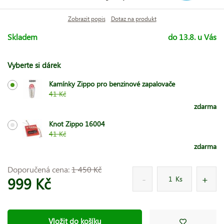
Zobrazit popis
Dotaz na produkt
Skladem
do 13.8. u Vás
Vyberte si dárek
Kamínky Zippo pro benzinové zapalovače
41 Kč
zdarma
Knot Zippo 16004
41 Kč
zdarma
Doporučená cena:
1 450 Kč
999 Kč
Ks
Vložit do košíku