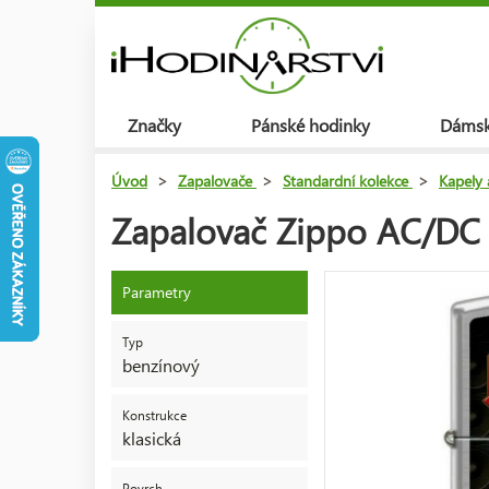
Značky
Pánské hodinky
Dámsk
Úvod
>
Zapalovače
>
Standardní kolekce
>
Kapely 
Zapalovač Zippo AC/DC
Parametry
Typ
benzínový
Konstrukce
klasická
Povrch