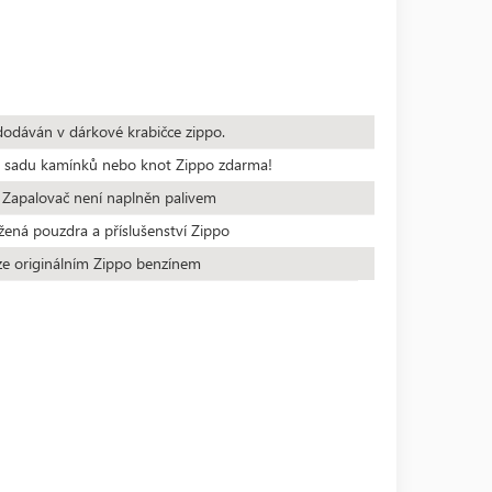
dodáván v dárkové krabičce zippo.
te sadu kamínků nebo knot Zippo zdarma!
 Zapalovač není naplněn palivem
žená pouzdra a příslušenství Zippo
ze originálním Zippo benzínem