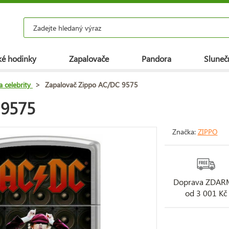
é hodinky
Zapalovače
Pandora
Slunečn
a celebrity
>
Zapalovač Zippo AC/DC 9575
 9575
Značka:
ZIPPO
Doprava ZDA
od 3 001 Kč