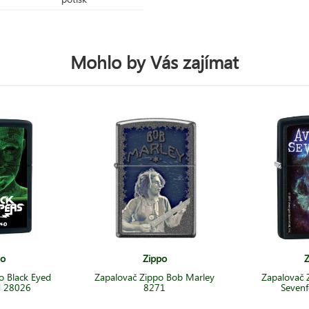
Mohlo by Vás zajímat
po
Zippo
Z
o Black Eyed
Zapalovač Zippo Bob Marley
Zapalovač 
d 28026
8271
Sevenf