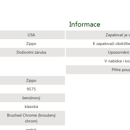
Informace
USA
Zapalovač je 
Zippo
K zapalovači obdrží
Doživotní záruka
Upozornění:
V nabídce i ko
Plňte pou
Zippo
9575
benzínový
klasická
Brushed Chrome (broušený
chrom)
potisk