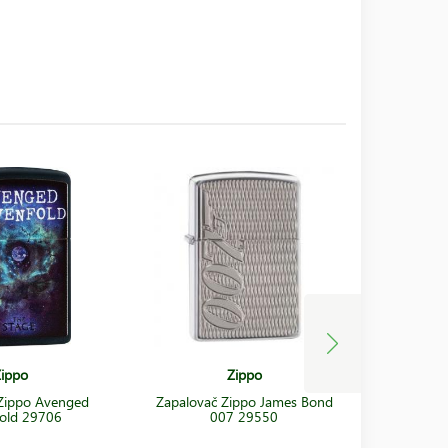
ippo
Zippo
Zippo Avenged
Zapalovač Zippo James Bond
Zapalova
old 29706
007 29550
C