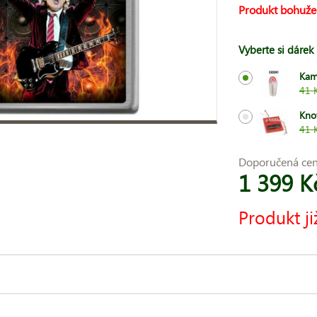
Produkt bohuže
Vyberte si dárek
Kam
41 
Kno
41 
Doporučená ce
1 399 K
Produkt ji