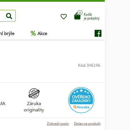
0
Košík
je prázdný
%
í brýle
Akce
Kód: IH6196
RMA
Záruka
originality
Zobrazit popis
Dotaz na produkt