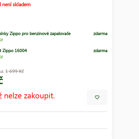
l není skladem
ínky Zippo pro benzinové zapalovače
zdarma
Kč
t Zippo 16004
zdarma
Kč
na:
1 699 Kč
č
ž nelze zakoupit.