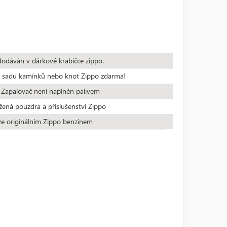
dodáván v dárkové krabičce zippo.
te sadu kamínků nebo knot Zippo zdarma!
 Zapalovač není naplněn palivem
žená pouzdra a příslušenství Zippo
ze originálním Zippo benzínem