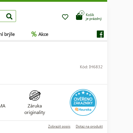
0
Košík
je prázdný
%
í brýle
Akce
Kód: IH6832
RMA
Záruka
originality
Zobrazit popis
Dotaz na produkt