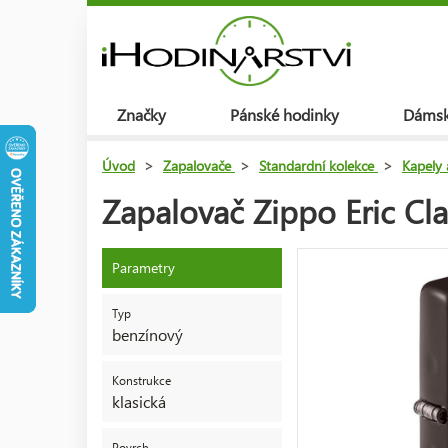
Značky
Pánské hodinky
Dámsk
Úvod
>
Zapalovače
>
Standardní kolekce
>
Kapely 
Zapalovač Zippo Eric Cl
Parametry
Typ
benzínový
Konstrukce
klasická
Povrch