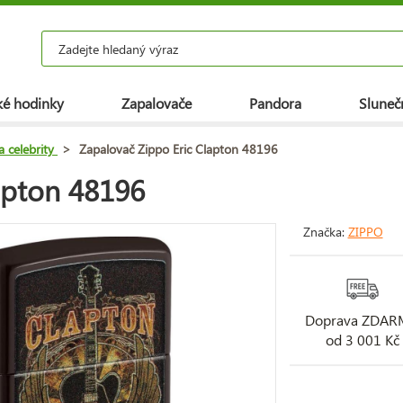
é hodinky
Zapalovače
Pandora
Slunečn
a celebrity
>
Zapalovač Zippo Eric Clapton 48196
apton 48196
Značka:
ZIPPO
Doprava ZDA
od 3 001 Kč