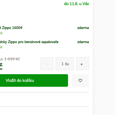
do 11.8. u Vás
t Zippo 16004
zdarma
Kč
ínky Zippo pro benzinové zapalovače
zdarma
Kč
na:
1 699 Kč
č
Ks
Vložit do košíku