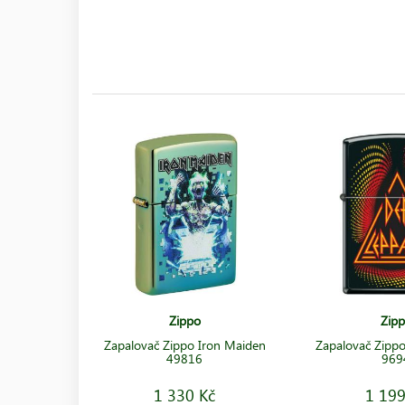
Zippo
Zip
Zapalovač Zippo Iron Maiden
Zapalovač Zippo
49816
969
1 330 Kč
1 199