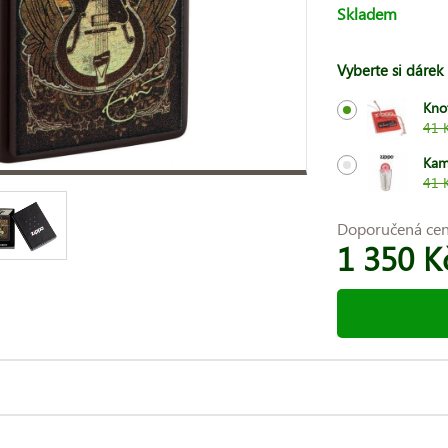
Skladem
Vyberte si dárek
Kno
41 
Kam
41 
Doporučená ce
1 350 K