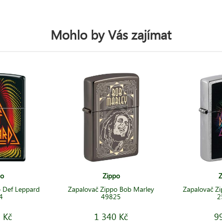
Mohlo by Vás zajímat
po
Zippo
Z
 Def Leppard
Zapalovač Zippo Bob Marley
Zapalovač Z
4
49825
2
 Kč
1 340 Kč
9