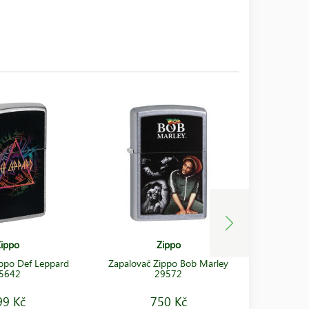
ippo
Zippo
ippo Def Leppard
Zapalovač Zippo Bob Marley
Zapalova
5642
29572
99 Kč
750 Kč